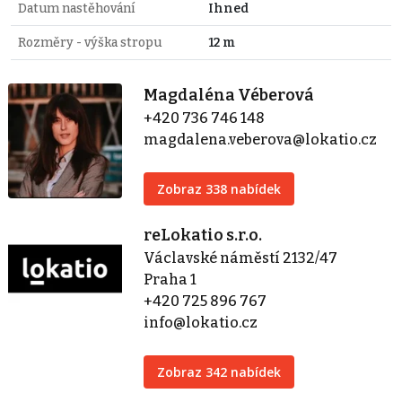
Datum nastěhování
Ihned
Rozměry - výška stropu
12 m
Magdaléna Véberová
+420 736 746 148
magdalena.veberova@lokatio.cz
Zobraz 338 nabídek
reLokatio s.r.o.
Václavské náměstí 2132/47
Praha 1
+420 725 896 767
info@lokatio.cz
Zobraz 342 nabídek