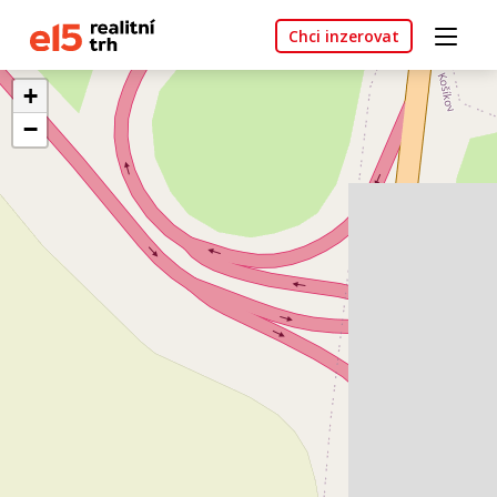
Chci inzerovat
+
−