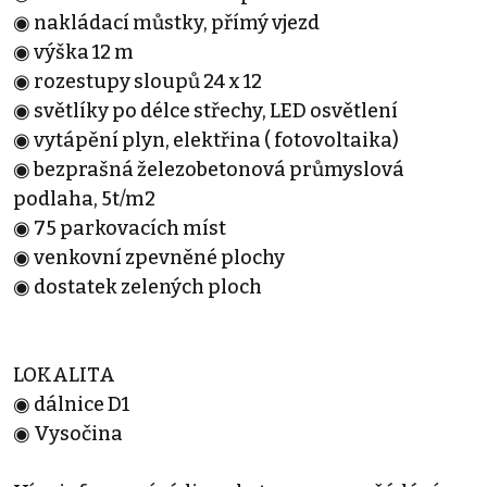
◉ nakládací můstky, přímý vjezd
◉ výška 12 m
◉ rozestupy sloupů 24 x 12
◉ světlíky po délce střechy, LED osvětlení
◉ vytápění plyn, elektřina ( fotovoltaika)
◉ bezprašná železobetonová průmyslová
podlaha, 5t/m2
◉ 75 parkovacích míst
◉ venkovní zpevněné plochy
◉ dostatek zelených ploch
LOKALITA
◉ dálnice D1
◉ Vysočina