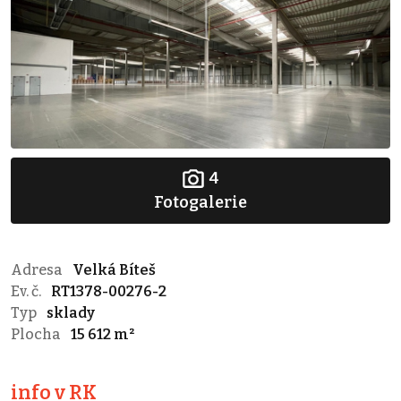
4
Fotogalerie
Adresa
Velká Bíteš
Ev. č.
RT1378-00276-2
Typ
sklady
Plocha
15 612 m²
info v RK