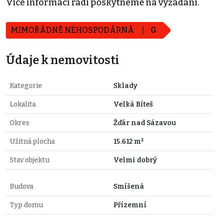
Více informací rádi poskytneme na vyžádání.
MIMOŘÁDNĚ NEHOSPODÁRNÁ
G
Údaje k nemovitosti
Kategorie
Sklady
Lokalita
Velká Bíteš
Okres
Žďár nad Sázavou
Užitná plocha
15.612 m²
Stav objektu
Velmi dobrý
Budova
Smíšená
Typ domu
Přízemní