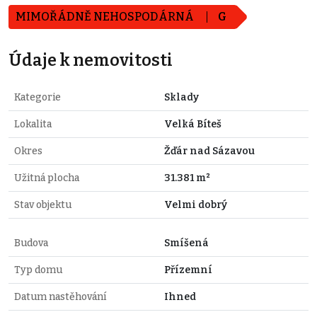
MIMOŘÁDNĚ NEHOSPODÁRNÁ
G
Údaje k nemovitosti
Kategorie
Sklady
Lokalita
Velká Bíteš
Okres
Žďár nad Sázavou
Užitná plocha
31.381 m²
Stav objektu
Velmi dobrý
Budova
Smíšená
Typ domu
Přízemní
Datum nastěhování
Ihned