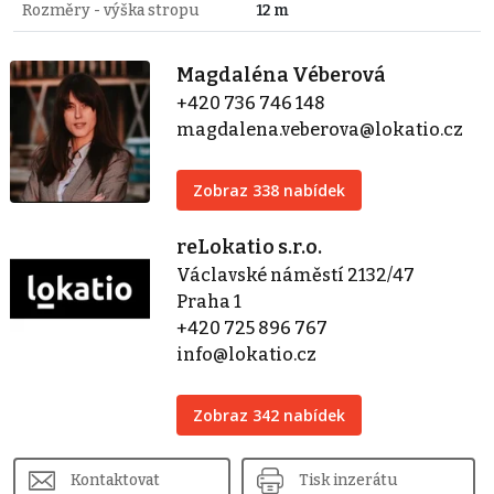
Rozměry - výška stropu
12 m
Magdaléna Véberová
+420 736 746 148
magdalena.veberova@lokatio.cz
Zobraz 338 nabídek
reLokatio s.r.o.
Václavské náměstí 2132/47
Praha 1
+420 725 896 767
info@lokatio.cz
Zobraz 342 nabídek
Kontaktovat
Tisk inzerátu