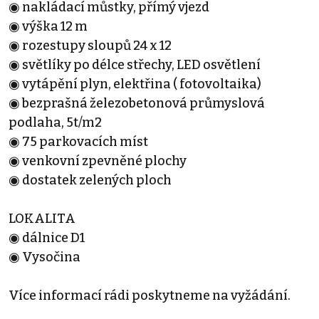
◉ nakládací můstky, přímý vjezd
◉ výška 12 m
◉ rozestupy sloupů 24 x 12
◉ světlíky po délce střechy, LED osvětlení
◉ vytápění plyn, elektřina ( fotovoltaika)
◉ bezprašná železobetonová průmyslová
podlaha, 5t/m2
◉ 75 parkovacích míst
◉ venkovní zpevněné plochy
◉ dostatek zelených ploch
LOKALITA
◉ dálnice D1
◉ Vysočina
Více informací rádi poskytneme na vyžádání.