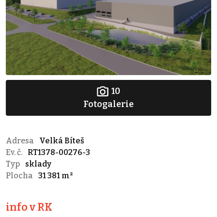
10
Fotogalerie
Adresa
Velká Bíteš
Ev. č.
RT1378-00276-3
Typ
sklady
Plocha
31 381 m²
info v RK