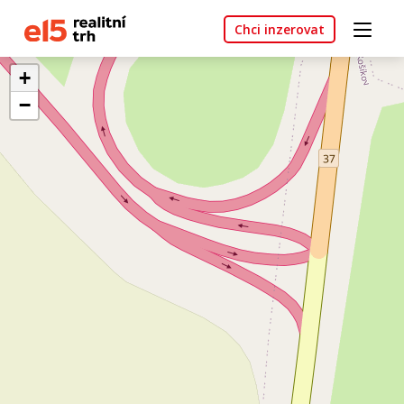
Chci inzerovat
+
−