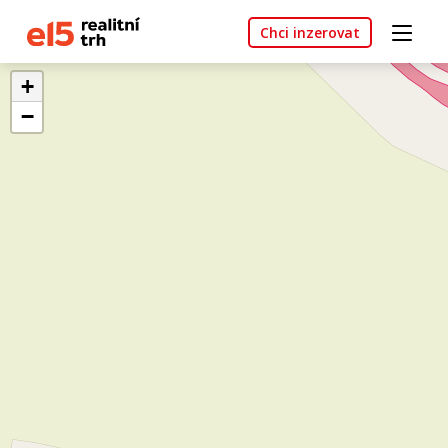
Chci inzerovat
+
−