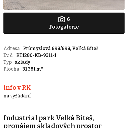
6
Fotogalerie
Adresa
Průmyslová 698/698, Velká Bíteš
Ev. č.
RT1280-KB-9311-1
Typ
sklady
Plocha
31 381 m²
info v RK
na vyžádání
Industrial park Velká Bíteš,
pronájem skladových prostor