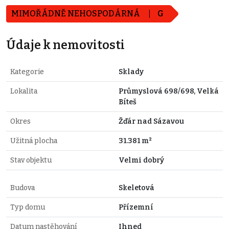
MIMOŘÁDNĚ NEHOSPODÁRNÁ
G
Údaje k nemovitosti
Kategorie
Sklady
Lokalita
Průmyslová 698/698, Velká
Bíteš
Okres
Žďár nad Sázavou
Užitná plocha
31.381 m²
Stav objektu
Velmi dobrý
Budova
Skeletová
Typ domu
Přízemní
Datum nastěhování
Ihned