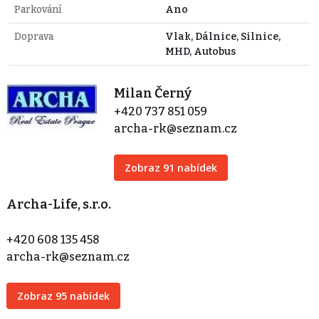
Parkování
Ano
Doprava
Vlak, Dálnice, Silnice,
MHD, Autobus
Milan Černý
+420 737 851 059
archa-rk@seznam.cz
Zobraz 91 nabídek
Archa-Life, s.r.o.
+420 608 135 458
archa-rk@seznam.cz
Zobraz 95 nabídek