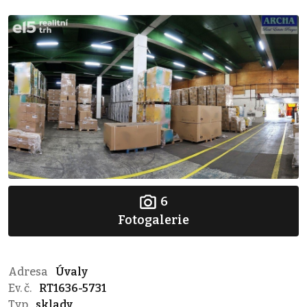
6
Fotogalerie
Adresa
Úvaly
Ev. č.
RT1636-5731
Typ
sklady