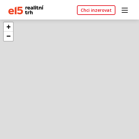
Chci inzerovat
+
−