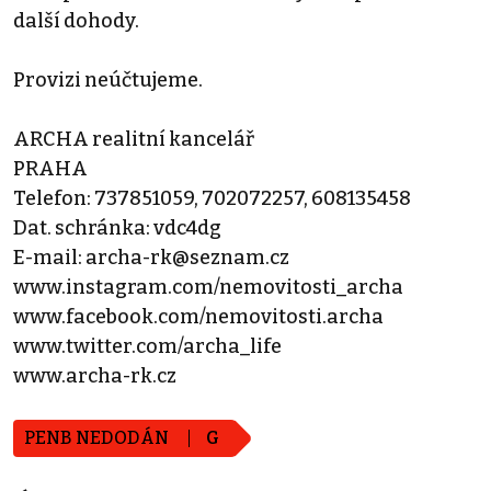
další dohody.
Provizi neúčtujeme.
ARCHA realitní kancelář
PRAHA
Telefon: 737851059, 702072257, 608135458
Dat. schránka: vdc4dg
E-mail: archa-rk@seznam.cz
www.instagram.com/nemovitosti_archa
www.facebook.com/nemovitosti.archa
www.twitter.com/archa_life
www.archa-rk.cz
PENB NEDODÁN
G