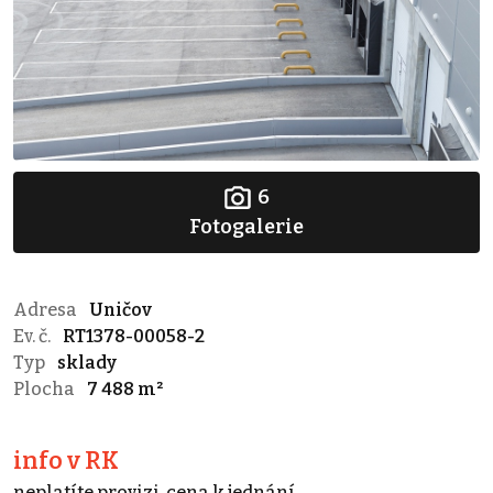
6
Fotogalerie
Adresa
Uničov
Ev. č.
RT1378-00058-2
Typ
sklady
Plocha
7 488 m²
info v RK
neplatíte provizi, cena k jednání