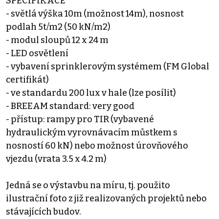
SPECIFIKACE
- světlá výška 10m (možnost 14m), nosnost
podlah 5t/m2 (50 kN/m2)
- modul sloupů 12 x 24 m
- LED osvětlení
- vybavení sprinklerovým systémem (FM Global
certifikát)
- ve standardu 200 lux v hale (lze posílit)
- BREEAM standard: very good
- přístup: rampy pro TIR (vybavené
hydraulickým vyrovnávacím můstkem s
nosností 60 kN) nebo možnost úrovňového
vjezdu (vrata 3.5 x 4.2 m)
Jedná se o výstavbu na míru, tj. použito
ilustrační foto z již realizovaných projektů nebo
stávajících budov.