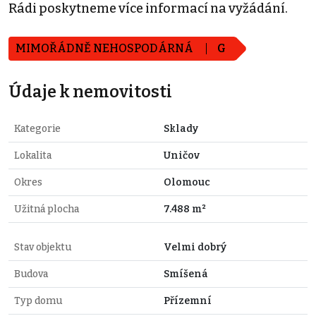
Rádi poskytneme více informací na vyžádání.
MIMOŘÁDNĚ NEHOSPODÁRNÁ
G
Údaje k nemovitosti
Kategorie
Sklady
Lokalita
Uničov
Okres
Olomouc
Užitná plocha
7.488 m²
Stav objektu
Velmi dobrý
Budova
Smíšená
Typ domu
Přízemní