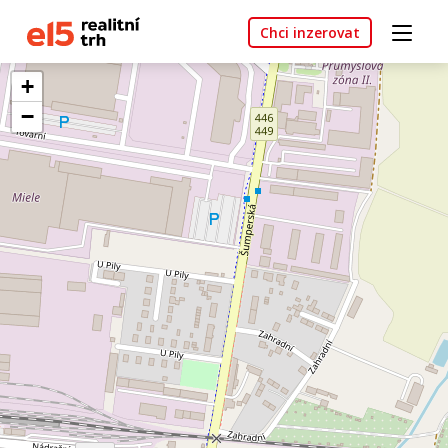
Chci inzerovat
+
−