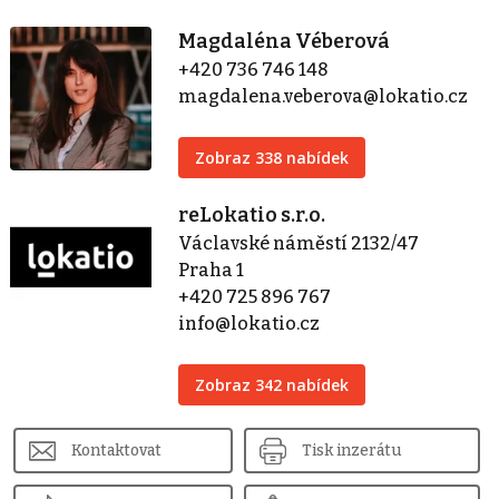
Magdaléna Véberová
+420 736 746 148
magdalena.veberova@lokatio.cz
Zobraz 338 nabídek
reLokatio s.r.o.
Václavské náměstí 2132/47
Praha 1
+420 725 896 767
info@lokatio.cz
Zobraz 342 nabídek
Kontaktovat
Tisk inzerátu