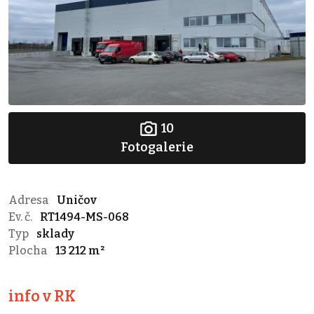
10
Fotogalerie
Adresa
Uničov
Ev. č.
RT1494-MS-068
Typ
sklady
Plocha
13 212 m²
info v RK