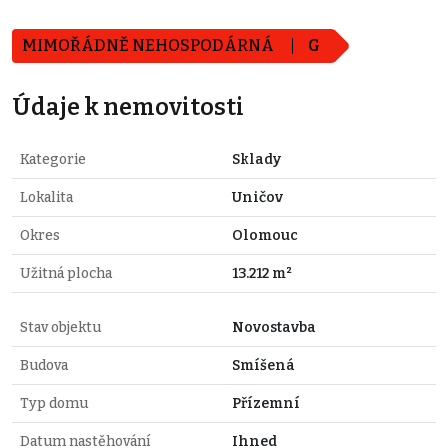
MIMOŘÁDNĚ NEHOSPODÁRNÁ
G
Údaje k nemovitosti
Kategorie
Sklady
Lokalita
Uničov
Okres
Olomouc
Užitná plocha
13.212 m²
Stav objektu
Novostavba
Budova
Smíšená
Typ domu
Přízemní
Datum nastěhování
Ihned