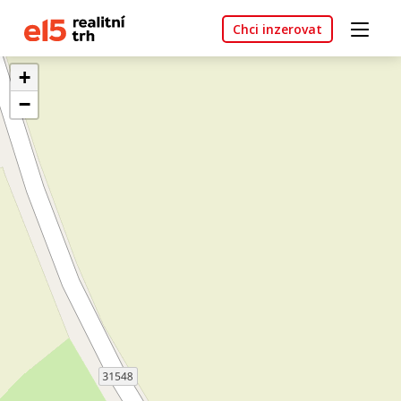
Chci inzerovat
+
−