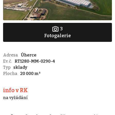
3
Fotogalerie
Adresa
Úherce
Ev. č.
RT1280-MM-0290-4
Typ
sklady
Plocha
20 000 m²
info v RK
na vyžádání