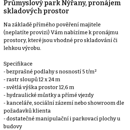
Průmyslový park Nýřany, pronájem
skladových prostor
Na základě přímého pověření majitele
(neplatíte provizi) Vám nabízíme k pronájmu
prostory, které jsou vhodné pro skladování či
lehkou výrobu.
Specifikace
- bezprašné podlahy s nosností 5 t/m²
- rastr sloupů 12 x 24 m
- světlá výška prostor 12,6 m
- hydraulické můstky a přímé vjezdy
- kanceláře, sociální zázemí nebo showroom dle
požadavků klienta
- dostatečné manipulační i parkovací plochy u
budovy