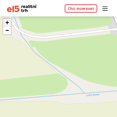
Chci inzerovat
+
−