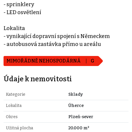
- sprinklery
- LED osvětlení
Lokalita
- vynikající dopravní spojení s Německem
- autobusová zastávka přímo u areálu
MIMOŘÁDNĚ NEHOSPODÁRNÁ
G
Údaje k nemovitosti
Kategorie
Sklady
Lokalita
Úherce
Okres
Plzeň-sever
Užitná plocha
20.000 m²