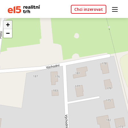
Chci inzerovat
+
−