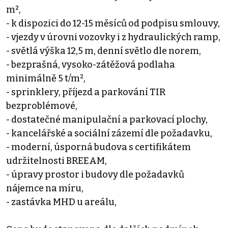
m²,
- k dispozici do 12-15 měsíců od podpisu smlouvy,
- vjezdy v úrovni vozovky i z hydraulických ramp,
- světlá výška 12,5 m, denní světlo dle norem,
- bezprašná, vysoko-zátěžová podlaha
minimálně 5 t/m²,
- sprinklery, příjezd a parkování TIR
bezproblémové,
- dostatečné manipulační a parkovací plochy,
- kancelářské a sociální zázemí dle požadavku,
- moderní, úsporná budova s certifikátem
udržitelnosti BREEAM,
- úpravy prostor i budovy dle požadavků
nájemce na míru,
- zastávka MHD u areálu,