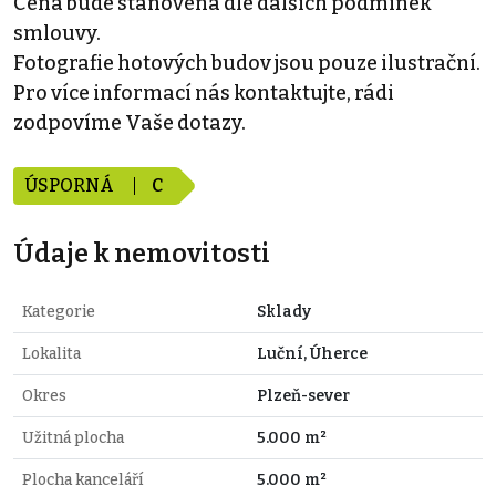
Cena bude stanovena dle dalších podmínek
smlouvy.
Fotografie hotových budov jsou pouze ilustrační.
Pro více informací nás kontaktujte, rádi
zodpovíme Vaše dotazy.
ÚSPORNÁ
C
Údaje k nemovitosti
Kategorie
Sklady
Lokalita
Luční, Úherce
Okres
Plzeň-sever
Užitná plocha
5.000 m²
Plocha kanceláří
5.000 m²