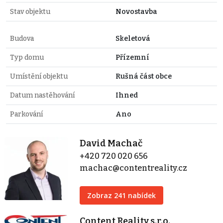
Stav objektu
Novostavba
Budova
Skeletová
Typ domu
Přízemní
Umístění objektu
Rušná část obce
Datum nastěhování
Ihned
Parkování
Ano
David Machač
+420 720 020 656
machac@contentreality.cz
Zobraz 241 nabídek
Content Reality s.r.o.