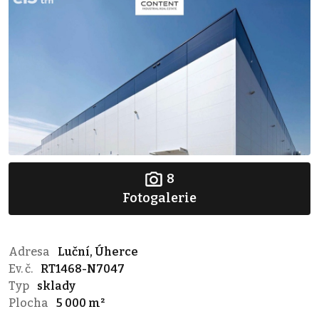
8
Fotogalerie
Adresa
Luční, Úherce
Ev. č.
RT1468-N7047
Typ
sklady
Plocha
5 000 m²