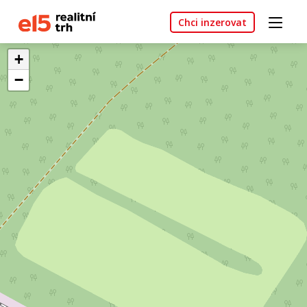
Chci inzerovat
+
−