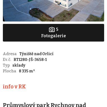
5
Fotogalerie
Adresa
Týniště nad Orlicí
Ev. č.
RT1280-JŠ-3658-1
Typ
sklady
Plocha
8 335 m²
info v RK
Průmyslový park Rychnov nad