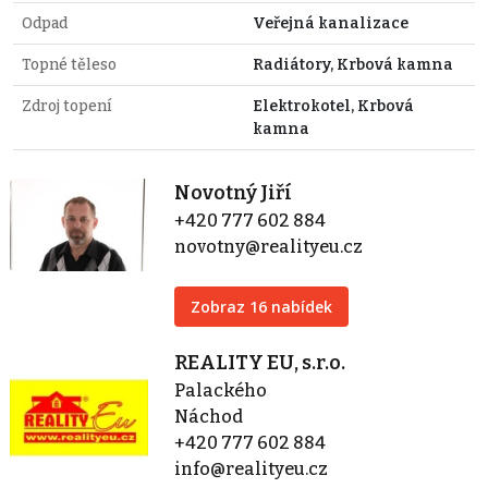
Odpad
Veřejná kanalizace
Topné těleso
Radiátory, Krbová kamna
Zdroj topení
Elektrokotel, Krbová
kamna
Novotný Jiří
+420 777 602 884
novotny@realityeu.cz
Zobraz 16 nabídek
REALITY EU, s.r.o.
Palackého
Náchod
+420 777 602 884
info@realityeu.cz