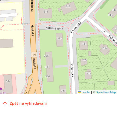
Leaflet
|
©
OpenStreetMap
Zpět na vyhledávání