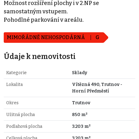
Možnost rozšíření plochy i v 2.NP se
samostatným vstupem.
Pohodlné parkování v areálu.
MIMOŘÁDNĚ NEHOSPODÁRNÁ
G
Údaje k nemovitosti
Kategorie
Sklady
Lokalita
Vítězná 490, Trutnov -
Horní Předměstí
Okres
Trutnov
Užitná plocha
850 m²
Podlahová plocha
3.203 m²
Celková plocha
3.203 m²