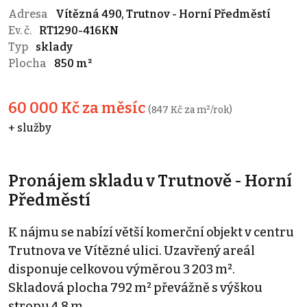
Adresa
Vítězná 490, Trutnov - Horní Předměstí
Ev. č.
RT1290-416KN
Typ
sklady
Plocha
850 m²
60 000 Kč za měsíc
(847 Kč za m²/rok)
+ služby
Pronájem skladu v Trutnově - Horní
Předměstí
K nájmu se nabízí větší komerční objekt v centru
Trutnova ve Vítězné ulici. Uzavřený areál
disponuje celkovou výměrou 3 203 m².
Skladová plocha 792 m² převážně s výškou
stropu 4,8 m.