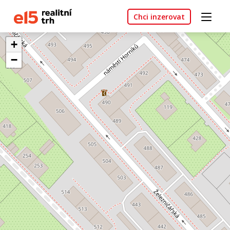
Chci inzerovat
+
−