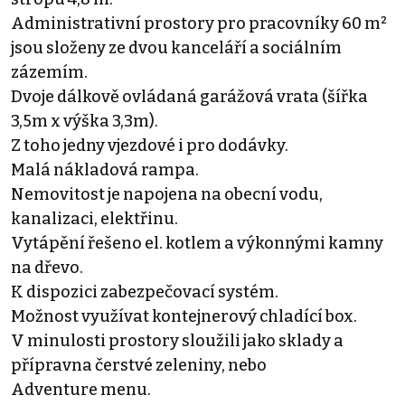
Administrativní prostory pro pracovníky 60 m²
jsou složeny ze dvou kanceláří a sociálním
zázemím.
Dvoje dálkově ovládaná garážová vrata (šířka
3,5m x výška 3,3m).
Z toho jedny vjezdové i pro dodávky.
Malá nákladová rampa.
Nemovitost je napojena na obecní vodu,
kanalizaci, elektřinu.
Vytápění řešeno el. kotlem a výkonnými kamny
na dřevo.
K dispozici zabezpečovací systém.
Možnost využívat kontejnerový chladící box.
V minulosti prostory sloužili jako sklady a
přípravna čerstvé zeleniny, nebo
Adventure menu.