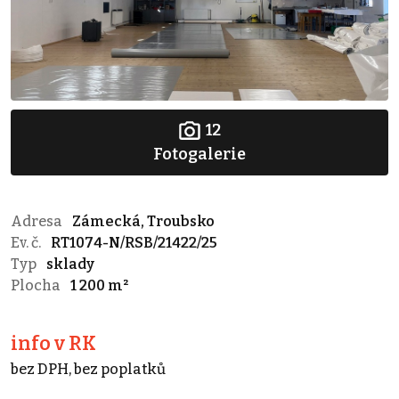
12
Fotogalerie
Adresa
Zámecká, Troubsko
Ev. č.
RT1074-N/RSB/21422/25
Typ
sklady
Plocha
1 200 m²
info v RK
bez DPH, bez poplatků