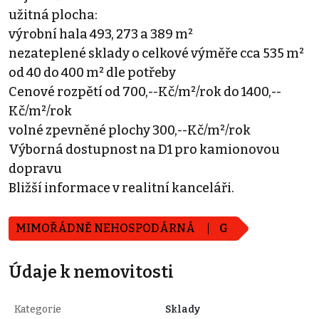
užitná plocha:
výrobní hala 493, 273 a 389 m²
nezateplené sklady o celkové výměře cca 535 m²
od 40 do 400 m² dle potřeby
Cenové rozpětí od 700,--Kč/m²/rok do 1400,--
Kč/m²/rok
volné zpevněné plochy 300,--Kč/m²/rok
Výborná dostupnost na D1 pro kamionovou
dopravu
Bližší informace v realitní kanceláři.
MIMOŘÁDNĚ NEHOSPODÁRNÁ
G
Údaje k nemovitosti
Kategorie
Sklady