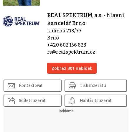
REAL SPEKTRUM, a.s. - hlavní
kancelář Brno
Lidická 718/77
Brno
+420 602 156 823
rs@realspektrum.cz
Zobraz 301 nabídek
Kontaktovat
Tisk inzerátu
Sdílet inzerát
Nahlásit inzerát