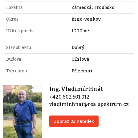
Lokalita
Zámecká, Troubsko
Okres
Brno-venkov
Užitná plocha
1.200 m²
Stav objektu
Dobrý
Budova
Cihlová
Typ domu
Přízemní
Ing. Vladimír Hnát
+420 602 501 012
vladimir.hnat@realspektrum.cz
Zobraz 23 nabídek