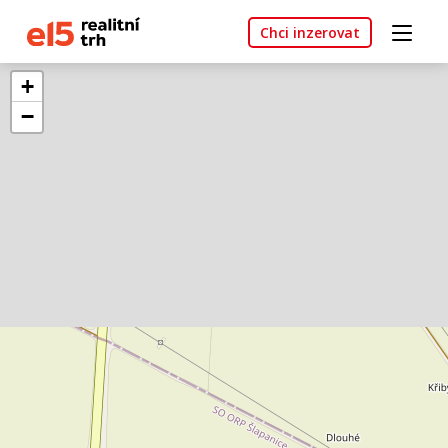
Chci inzerovat
+
−