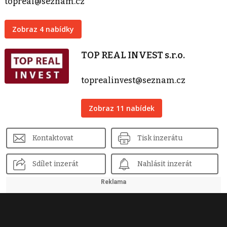
topreal@seznam.cz
Zobraz 4 nabídky
TOP REAL INVEST s.r.o.
toprealinvest@seznam.cz
Zobraz 11 nabídek
Kontaktovat
Tisk inzerátu
Sdílet inzerát
Nahlásit inzerát