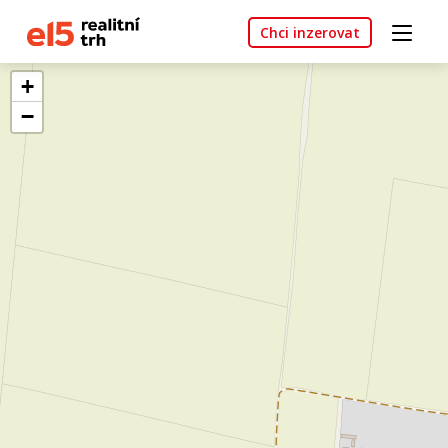
Chci inzerovat
+
−