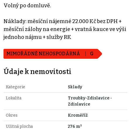
Volný po domluvě.
Náklady: měsíční nájemné 22.000 Kč bez DPH +
měsíční zálohy na energie + vratná kauce ve výši
jednoho nájmu + služby RK
MIMOŘÁDNĚ NEHOSPODÁRNÁ
G
Údaje k nemovitosti
Kategorie
Sklady
Lokalita
Troubky-Zdislavice -
Zdislavice
Okres
Kroměříž
Užitná plocha
276 m²