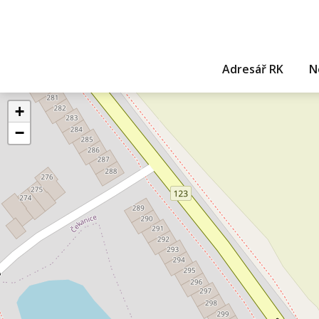
Adresář RK
N
+
−