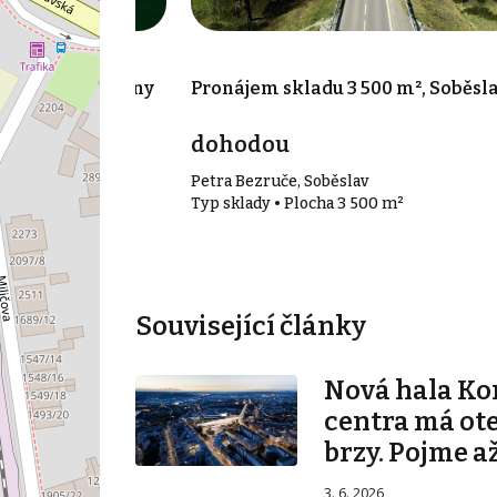
780 m², Chotoviny
Pronájem skladu 3 500 m², Soběsl
dohodou
Petra Bezruče, Soběslav
80 m²
Typ sklady • Plocha 3 500 m²
Související články
Nová hala K
centra má ot
brzy. Pojme až
3. 6. 2026