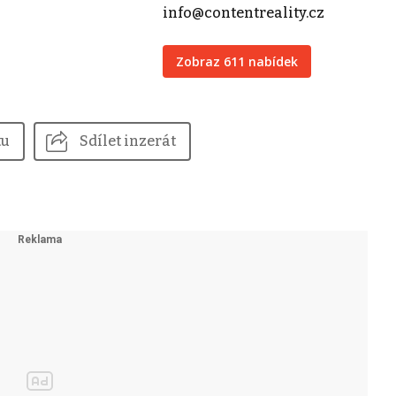
info@contentreality.cz
Zobraz 611 nabídek
tu
Sdílet inzerát