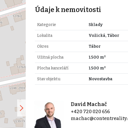
Údaje k nemovitosti
Kategorie
Sklady
Lokalita
Vožická, Tábor
Okres
Tábor
Užitná plocha
1.500 m²
Plocha kanceláří
1.500 m²
Stav objektu
Novostavba
David Machač
+420 720 020 656
machac@contentreality.