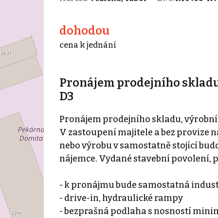
dohodou
cena k jednání
Pronájem prodejního skladu,
D3
Pronájem prodejního skladu, výrobní
V zastoupení majitele a bez provize 
nebo výrobu v samostatně stojící bu
nájemce. Vydané stavební povolení, pr
- k pronájmu bude samostatná indus
- drive-in, hydraulické rampy
- bezprašná podlaha s nosností minim