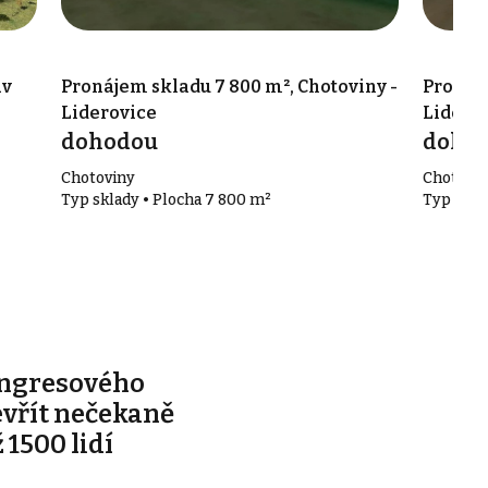
av
Pronájem skladu 7 800 m², Chotoviny -
Pronáje
Liderovice
Lidero
dohodou
doho
Chotoviny
Chotovi
Typ sklady • Plocha 7 800 m²
Typ skla
ongresového
evřít nečekaně
 1500 lidí