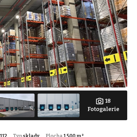
18
Fotogalerie
112
Typ
sklady
Plocha
1 500 m²