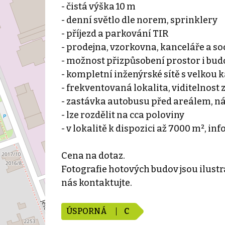
- čistá výška 10 m
- denní světlo dle norem, sprinklery
- příjezd a parkování TIR
- prodejna, vzorkovna, kanceláře a so
- možnost přizpůsobení prostor i bud
- kompletní inženýrské sítě s velkou 
- frekventovaná lokalita, viditelnost z
- zastávka autobusu před areálem, n
- lze rozdělit na cca poloviny
- v lokalitě k dispozici až 7000 m², in
Cena na dotaz.
Fotografie hotových budov jsou ilustr
nás kontaktujte.
ÚSPORNÁ
C