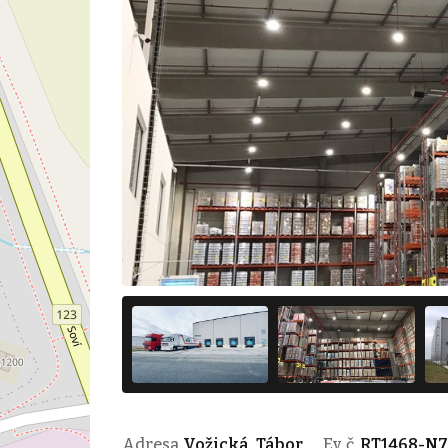
Adresa
Vožická, Tábor
Ev. č.
RT1468-N7