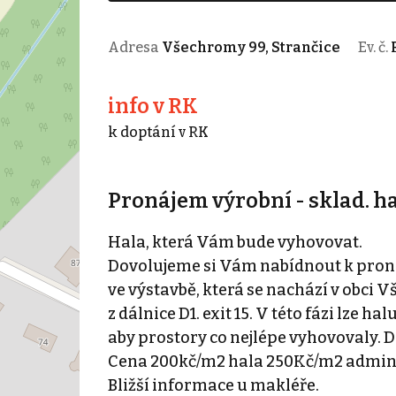
Adresa
Všechromy 99, Strančice
Ev. č.
info v RK
k doptání v RK
Pronájem výrobní - sklad. h
Hala, která Vám bude vyhovovat.
Dovolujeme si Vám nabídnout k proná
ve výstavbě, která se nachází v obci 
z dálnice D1. exit 15. V této fázi lze 
aby prostory co nejlépe vyhovovaly. 
Cena 200kč/m2 hala 250Kč/m2 admini
Bližší informace u makléře.