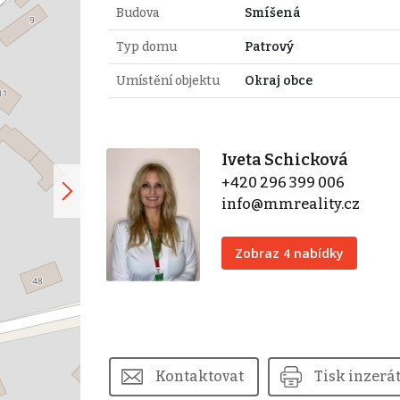
Budova
Smíšená
Typ domu
Patrový
Umístění objektu
Okraj obce
Iveta Schicková
+420 296 399 006
info@mmreality.cz
Zobraz 4 nabídky
Kontaktovat
Tisk inzerá