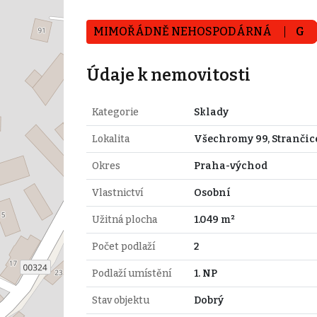
MIMOŘÁDNĚ NEHOSPODÁRNÁ
G
Údaje k nemovitosti
Kategorie
Sklady
Lokalita
Všechromy 99, Strančic
Okres
Praha-východ
Vlastnictví
Osobní
Užitná plocha
1.049 m²
Počet podlaží
2
Podlaží umístění
1. NP
Stav objektu
Dobrý