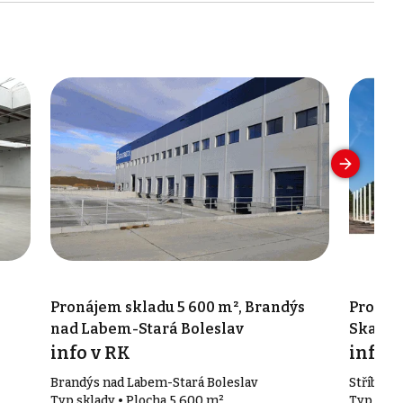
Pronájem skladu 5 600 m², Brandýs
Pronáje
nad Labem-Stará Boleslav
Skalic
info v RK
info v
Brandýs nad Labem-Stará Boleslav
Stříbrná 
Typ sklady • Plocha 5 600 m²
Typ skla