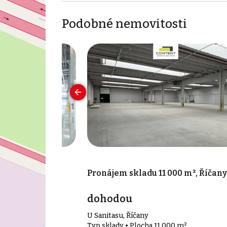
Podobné nemovitosti
00 m², Nupaky
Pronájem skladu 11 000 m², Říčany
dohodou
U Sanitasu, Říčany
0 m²
Typ sklady • Plocha 11 000 m²