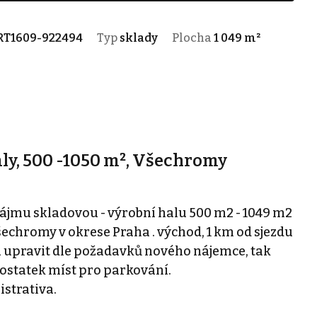
RT1609-922494
Typ
sklady
Plocha
1 049 m²
aly, 500 -1050 m², Všechromy
jmu skladovou - výrobní halu 500 m2 - 1049 m2
Všechromy v okrese Praha . východ, 1 km od sjezdu
halu upravit dle požadavků nového nájemce, tak
Dostatek míst pro parkování.
strativa.