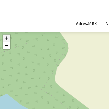
Adresář RK
N
+
−