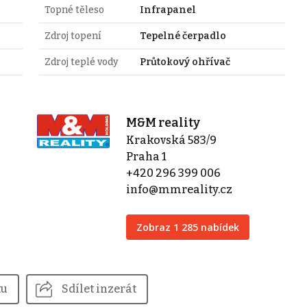
Topné těleso
Infrapanel
Zdroj topení
Tepelné čerpadlo
Zdroj teplé vody
Průtokový ohřívač
M&M reality
Krakovská 583/9
Praha 1
+420 296 399 006
info@mmreality.cz
Zobraz 1 285 nabídek
tu
Sdílet inzerát