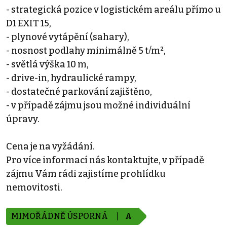
- strategická pozice v logistickém areálu přímo u
D1 EXIT 15,
- plynové vytápění (sahary),
- nosnost podlahy minimálně 5 t/m²,
- světlá výška 10 m,
- drive-in, hydraulické rampy,
- dostatečné parkování zajištěno,
- v případě zájmu jsou možné individuální
úpravy.
Cena je na vyžádání.
Pro více informací nás kontaktujte, v případě
zájmu Vám rádi zajistíme prohlídku
nemovitosti.
MIMOŘÁDNĚ ÚSPORNÁ
A