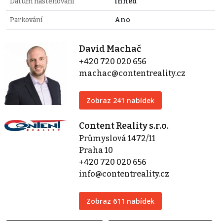
Datum nastěhování
Ihned
Parkování
Ano
David Machač
+420 720 020 656
machac@contentreality.cz
Zobraz 241 nabídek
Content Reality s.r.o.
Průmyslová 1472/11
Praha 10
+420 720 020 656
info@contentreality.cz
Zobraz 611 nabídek