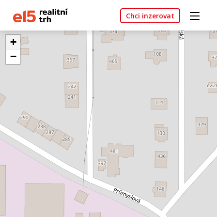
Chci inzerovat
+
−