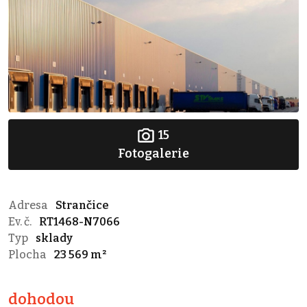
15
Fotogalerie
Adresa
Strančice
Ev. č.
RT1468-N7066
Typ
sklady
Plocha
23 569 m²
dohodou