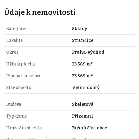
Údaje k nemovitosti
Kategorie
Sklady
Lokalita
Strančice
Okres
Praha-východ
Užitná plocha
23.569 m²
Plocha kanceláří
23.569 m²
Stav objektu
Velmi dobrý
Budova
Skeletová
Typ domu
Přízemní
Umístění objektu
Rušná část obce