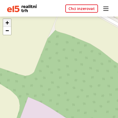
Chci inzerovat
+
−