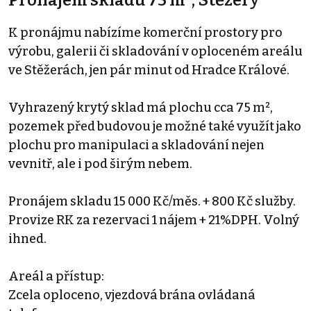
Pronájem skladu 75 m², Stěžery
K pronájmu nabízíme komerční prostory pro
výrobu, galerii či skladování v oploceném areálu
ve Stěžerách, jen pár minut od Hradce Králové.
Vyhrazený krytý sklad má plochu cca 75 m²,
pozemek před budovou je možné také využít jako
plochu pro manipulaci a skladování nejen
vevnitř, ale i pod širým nebem.
Pronájem skladu 15 000 Kč/měs. + 800 Kč služby.
Provize RK za rezervaci 1 nájem + 21%DPH. Volný
ihned.
Areál a přístup:
Zcela oploceno, vjezdová brána ovládaná