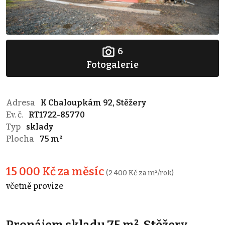
6
Fotogalerie
Adresa
K Chaloupkám 92, Stěžery
Ev. č.
RT1722-85770
Typ
sklady
Plocha
75 m²
15 000 Kč za měsíc
(2 400 Kč za m²/rok)
včetně provize