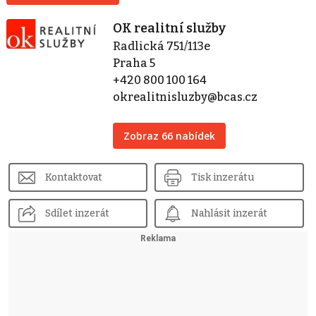
OK realitní služby
Radlická 751/113e
Praha 5
+420 800 100 164
okrealitnisluzby@bcas.cz
Zobraz 66 nabídek
Kontaktovat
Tisk inzerátu
Sdílet inzerát
Nahlásit inzerát