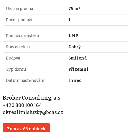
Užitná plocha
75 m²
Počet podlaží
1
Podlaží umístění
1. NP
Stav objektu
Dobrý
Budova
Smíšená
Typ domu
Přízemní
Datum nastěhování
Ihned
Broker Consulting, a.s.
+420 800 100 164
okrealitnisluzby@bcas.cz
Zobraz 66 nabídek