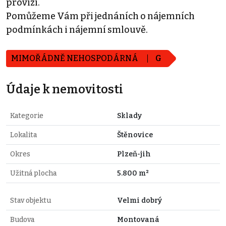
provizi.
Pomůžeme Vám při jednáních o nájemních
podmínkách i nájemní smlouvě.
MIMOŘÁDNĚ NEHOSPODÁRNÁ
G
Údaje k nemovitosti
Kategorie
Sklady
Lokalita
Štěnovice
Okres
Plzeň-jih
Užitná plocha
5.800 m²
Stav objektu
Velmi dobrý
Budova
Montovaná