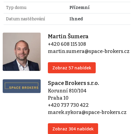
Typ domu
Přízemní
Datum nastěhování
Ihned
Martin Šumera
+420 608 115 108
martin.sumera@space-brokers.cz
Zobraz 57 nabídek
Space Brokers s.r.o.
Korunní 810/104
Praha 10
+420 737 730 422
marek.sykora@space-brokers.cz
Zobraz 304 nabídek