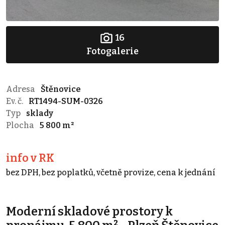
16
Fotogalerie
Adresa
Štěnovice
Ev. č.
RT1494-SUM-0326
Typ
sklady
Plocha
5 800 m²
info v RK
bez DPH, bez poplatků, včetně provize, cena k jednání
Moderní skladové prostory k