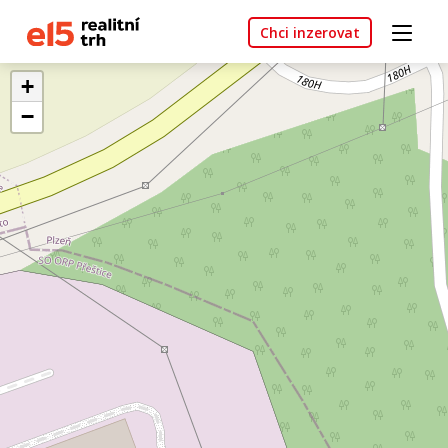
Chci inzerovat
+
−