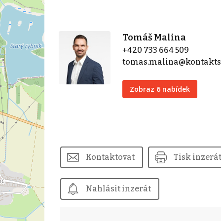
Tomáš Malina
+420 733 664 509
tomas.malina@kontaktse
Zobraz 6 nabídek
Kontaktovat
Tisk inzerá
Nahlásit inzerát