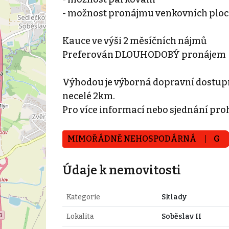
- možnost pronájmu venkovních plo
Kauce ve výši 2 měsíčních nájmů
Preferován DLOUHODOBÝ pronájem
Výhodou je výborná dopravní dostupno
necelé 2km.
Pro více informací nebo sjednání pro
MIMOŘÁDNĚ NEHOSPODÁRNÁ
G
Údaje k nemovitosti
Kategorie
Sklady
Lokalita
Soběslav II