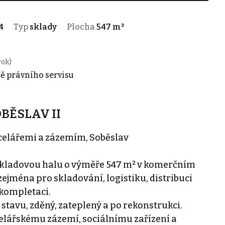
4
Typ
sklady
Plocha
547 m²
rok)
ně právního servisu
BĚSLAV II
celářemi a zázemím, Soběslav
kladovou halu o výměře 547 m² v komerčním
zejména pro skladování, logistiku, distribuci
 kompletaci.
stavu, zděný, zateplený a po rekonstrukci.
elářskému zázemí, sociálnímu zařízení a