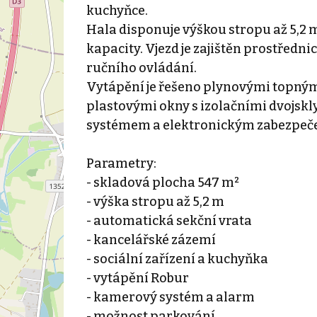
kuchyňce.
Hala disponuje výškou stropu až 5,2 m
kapacity. Vjezd je zajištěn prostředn
ručního ovládání.
Vytápění je řešeno plynovými topným
plastovými okny s izolačními dvojsk
systémem a elektronickým zabezpeč
Parametry:
- skladová plocha 547 m²
- výška stropu až 5,2 m
- automatická sekční vrata
- kancelářské zázemí
- sociální zařízení a kuchyňka
- vytápění Robur
- kamerový systém a alarm
- možnost parkování