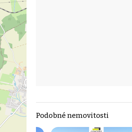
Podobné nemovitosti