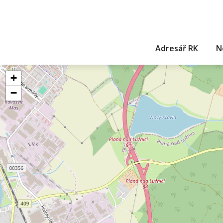
Adresář RK
N
+
−