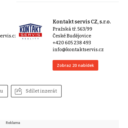
Kontakt servis CZ, s.r.o.
Pražská tř. 563/99
rvis.cz
České Budějovice
+420 605 238 493
info@kontaktservis.cz
Zobraz 20 nabídek
tu
Sdílet inzerát