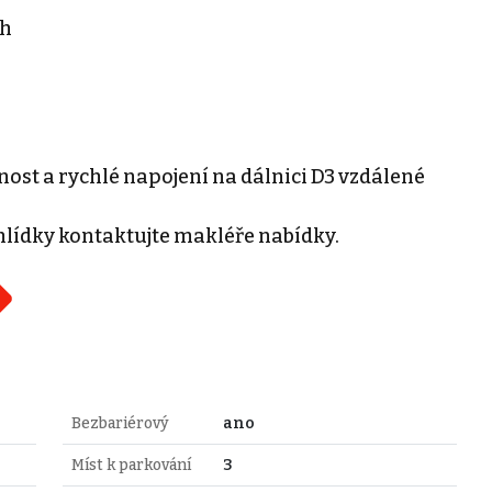
ch
st a rychlé napojení na dálnici D3 vzdálené
hlídky kontaktujte makléře nabídky.
Bezbariérový
ano
Míst k parkování
3