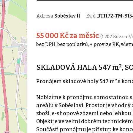
Adresa
Soběslav II
Ev. č.
RT1172-TM-815
55 000 Kč za měsíc
(1 207 Kč za m²/
bez DPH, bez poplatků, + provize RK, včet
SKLADOVÁ HALA 547 m², SO
Pronájem skladové haly 547 m² s kan
Nabízíme k pronájmu samostatnou s
areálu v Soběslavi. Prostor je vhodný 
zboží, e-shopové zázemí nebo lehkou
Objekt je ve velmi dobrém technickém 
Součástí pronájmu je přístup ke kanc