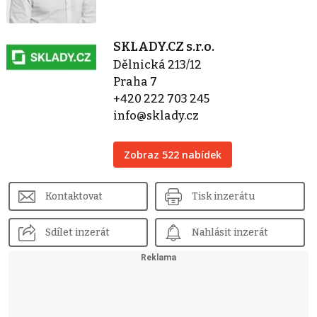
SKLADY.CZ s.r.o.
Dělnická 213/12
Praha 7
+420 222 703 245
info@sklady.cz
Zobraz 522 nabídek
Kontaktovat
Tisk inzerátu
Sdílet inzerát
Nahlásit inzerát