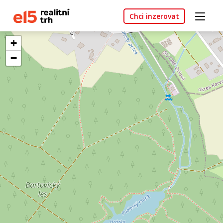
Chci inzerovat
+
−