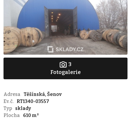
3
Fotogalerie
Adresa
Těšínská, Šenov
Ev. č.
RT1340-03557
Typ
sklady
Plocha
610 m²