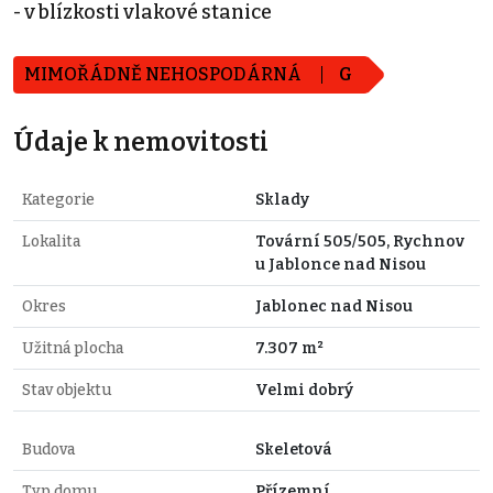
- v blízkosti vlakové stanice
MIMOŘÁDNĚ NEHOSPODÁRNÁ
G
Údaje k nemovitosti
Kategorie
Sklady
Lokalita
Tovární 505/505, Rychnov
u Jablonce nad Nisou
Okres
Jablonec nad Nisou
Užitná plocha
7.307 m²
Stav objektu
Velmi dobrý
Budova
Skeletová
Typ domu
Přízemní