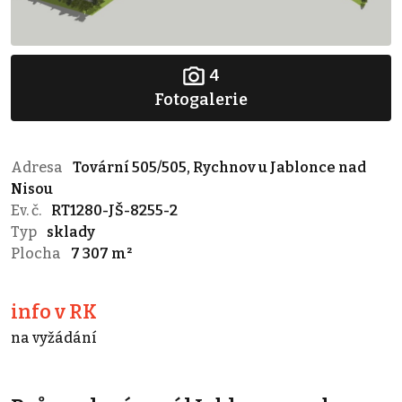
4
Fotogalerie
Adresa
Tovární 505/505, Rychnov u Jablonce nad
Nisou
Ev. č.
RT1280-JŠ-8255-2
Typ
sklady
Plocha
7 307 m²
info v RK
na vyžádání