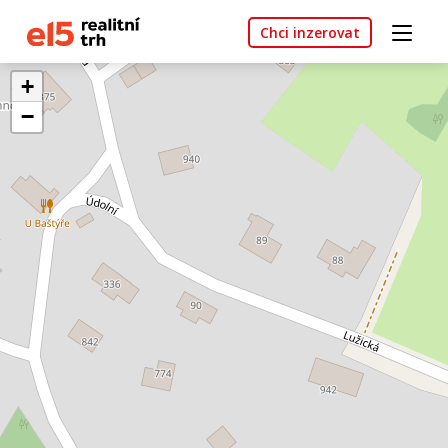
Chci inzerovat
+
−