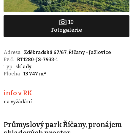
10
Fotogalerie
Adresa
Zděbradská 67/67, Říčany - Jažlovice
Ev. č.
RT1280-JS-7933-1
Typ
sklady
Plocha
13 747 m²
info v RK
na vyžádání
Průmyslový park Říčany, pronájem
skladových prostor