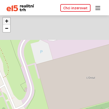
Chci inzerovat
+
−