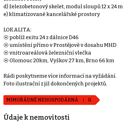
d) železobetonový skelet, modul sloupů 12 x 24 m
e) klimatizované kancelářské prostory
LOKALITA:
⦿ poblíž exitu 24 z dálnice D46
⦿ umístění přímo v Prostějově v dosahu MHD
⦿ vnitroareálová železniční vlečka
⦿ Olomouc 20km, Vyškov 27 km, Brno 66 km
Rádi poskytneme více informací na vyžádání.
Foto ilustrační z již dokončených projektů.
MIMOŘÁDNĚ NEHOSPODÁRNÁ
G
Údaje k nemovitosti