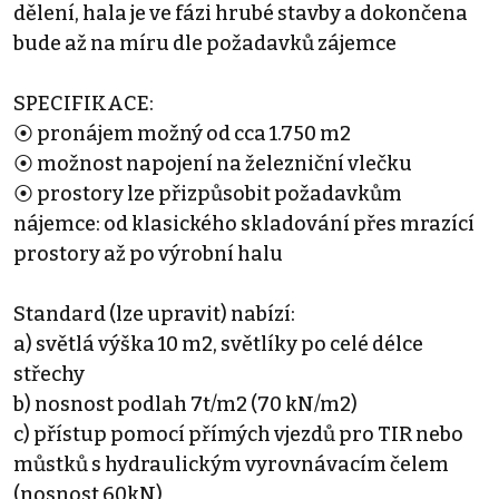
dělení, hala je ve fázi hrubé stavby a dokončena
bude až na míru dle požadavků zájemce
SPECIFIKACE:
⦿ pronájem možný od cca 1.750 m2
⦿ možnost napojení na železniční vlečku
⦿ prostory lze přizpůsobit požadavkům
nájemce: od klasického skladování přes mrazící
prostory až po výrobní halu
Standard (lze upravit) nabízí:
a) světlá výška 10 m2, světlíky po celé délce
střechy
b) nosnost podlah 7t/m2 (70 kN/m2)
c) přístup pomocí přímých vjezdů pro TIR nebo
můstků s hydraulickým vyrovnávacím čelem
(nosnost 60kN)