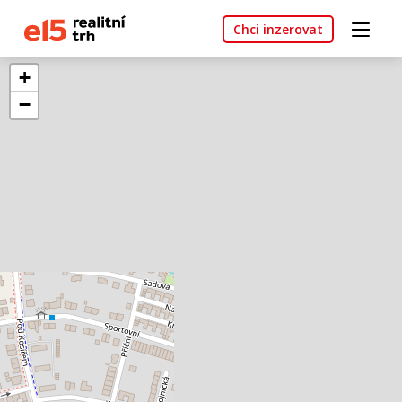
Chci inzerovat
+
−