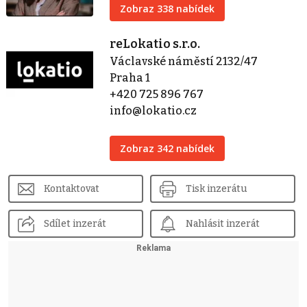
Zobraz 338 nabídek
reLokatio s.r.o.
Václavské náměstí 2132/47
Praha 1
+420 725 896 767
info@lokatio.cz
Zobraz 342 nabídek
Kontaktovat
Tisk inzerátu
Sdílet inzerát
Nahlásit inzerát