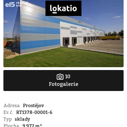
10
Fotogalerie
Adresa
Prostějov
Ev. č.
RT1378-00001-6
Typ
sklady
Plocha
9 972 m²