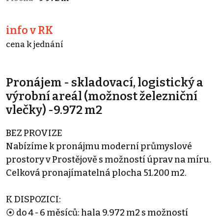
info v RK
cena k jednání
Pronájem - skladovací, logistický a
výrobní areál (možnost železniční
vlečky) -9.972 m2
BEZ PROVIZE
Nabízíme k pronájmu moderní průmyslové
prostory v Prostějově s možností úprav na míru.
Celková pronajímatelná plocha 51.200 m2.
K DISPOZICI:
⦿ do 4 - 6 měsíců: hala 9.972 m2 s možností