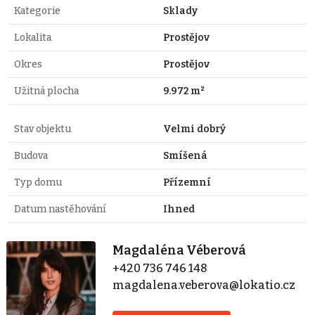
Kategorie
Sklady
Lokalita
Prostějov
Okres
Prostějov
Užitná plocha
9.972 m²
Stav objektu
Velmi dobrý
Budova
Smíšená
Typ domu
Přízemní
Datum nastěhování
Ihned
Magdaléna Véberová
+420 736 746 148
magdalena.veberova@lokatio.cz