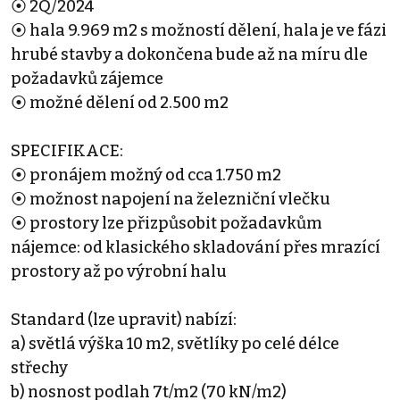
⦿ 2Q/2024
⦿ hala 9.969 m2 s možností dělení, hala je ve fázi
hrubé stavby a dokončena bude až na míru dle
požadavků zájemce
⦿ možné dělení od 2.500 m2
SPECIFIKACE:
⦿ pronájem možný od cca 1.750 m2
⦿ možnost napojení na železniční vlečku
⦿ prostory lze přizpůsobit požadavkům
nájemce: od klasického skladování přes mrazící
prostory až po výrobní halu
Standard (lze upravit) nabízí:
a) světlá výška 10 m2, světlíky po celé délce
střechy
b) nosnost podlah 7t/m2 (70 kN/m2)