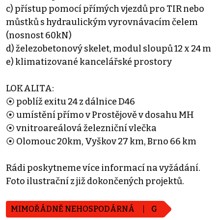
c) přístup pomocí přímých vjezdů pro TIR nebo
můstků s hydraulickým vyrovnávacím čelem
(nosnost 60kN)
d) železobetonový skelet, modul sloupů 12 x 24 m
e) klimatizované kancelářské prostory
LOKALITA:
⦿ poblíž exitu 24 z dálnice D46
⦿ umístění přímo v Prostějově v dosahu MH
⦿ vnitroareálová železniční vlečka
⦿ Olomouc 20km, Vyškov 27 km, Brno 66 km
Rádi poskytneme více informací na vyžádání.
Foto ilustrační z již dokončených projektů.
MIMOŘÁDNĚ NEHOSPODÁRNÁ
G