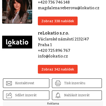
+420 736 746 148
magdalena.veberova@lokatio.cz
Zobraz 338 nabídek
reLokatio s.r.o.
Václavské náměstí 2132/47
Praha 1
+420 725 896 767
info@lokatio.cz
Zobraz 342 nabídek
Kontaktovat
Tisk inzerátu
Sdílet inzerát
Nahlásit inzerát