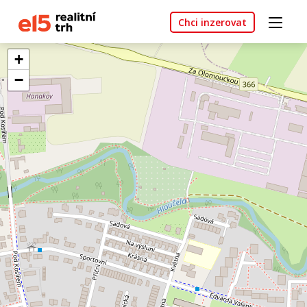
Chci inzerovat
+
−