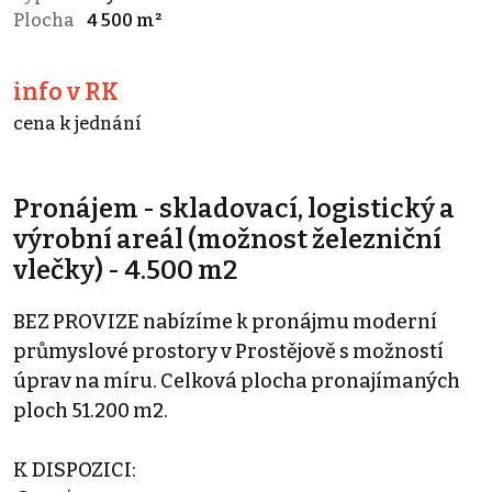
Plocha
4 500 m²
info v RK
cena k jednání
Pronájem - skladovací, logistický a
výrobní areál (možnost železniční
vlečky) - 4.500 m2
BEZ PROVIZE nabízíme k pronájmu moderní
průmyslové prostory v Prostějově s možností
úprav na míru. Celková plocha pronajímaných
ploch 51.200 m2.
K DISPOZICI: