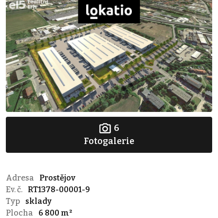
6
Fotogalerie
Adresa
Prostějov
Ev. č.
RT1378-00001-9
Typ
sklady
Plocha
6 800 m²