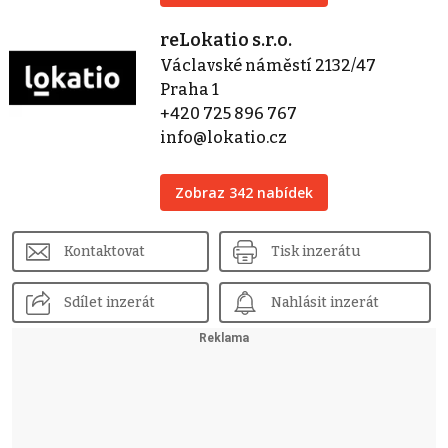
reLokatio s.r.o.
Václavské náměstí 2132/47
Praha 1
+420 725 896 767
info@lokatio.cz
Zobraz 342 nabídek
Kontaktovat
Tisk inzerátu
Sdílet inzerát
Nahlásit inzerát