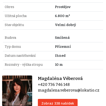
Okres
Prostějov
Užitná plocha
6.800 m²
Stav objektu
Velmi dobrý
Budova
Smíšená
Typ domu
Přízemní
Datum nastěhování
Ihned
Rozměry - výška stropu
10 m
Magdaléna Véberová
+420 736 746 148
magdalena.veberova@lokatio.cz
Zobraz 338 nabídek