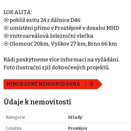
LOKALITA:
⦿ poblíž exitu 24 z dálnice D46
⦿ umístění přímo v Prostějově v dosahu MHD
⦿ vnitroareálová železniční vlečka
⦿ Olomouc 20km, Vyškov 27 km, Brno 66 km
Rádi poskytneme více informací na vyžádání.
Foto ilustrační z již dokončených projektů.
MIMOŘÁDNĚ NEHOSPODÁRNÁ
G
Údaje k nemovitosti
Kategorie
Sklady
Lokalita
Prostějov