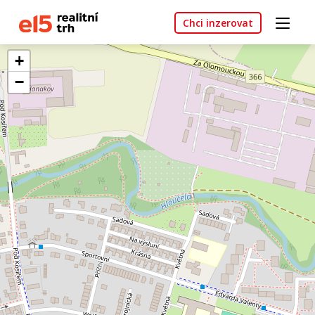
Chci inzerovat
+
−