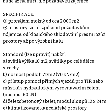
bude až na míru dle požadavků zájemce
SPECIFIKACE:
⦿ pronájem možný od cca 2.000 m2
⦿ prostory lze přizpůsobit požadavkům
nájemce: od klasického skladování přes mrazící
prostory až po výrobní halu
Standard (lze upravit) nabízí:
a) světlá výška 10 m2, světlíky po celé délce
střechy
b) nosnost podlah 7t/m2 (70 kN/m2)
c) přístup pomocí přímých vjezdů pro TIR nebo
můstků s hydraulickým vyrovnávacím čelem
(nosnost 60kN)
d) železobetonový skelet, modul sloupů 12 x 24 m
e) klimatizované kancelářské prostory