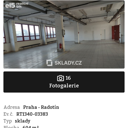
16
Fotogalerie
Adresa
Praha - Radotín
Ev. č.
RT1340-03383
Typ
sklady
Plocha
604 m²