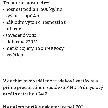
Technické parametry:
- nosnost podlah 1500 kg/m2
- výška stropů 4 m
- nákladní výtah o nosnosti 5 t
- internet
- zavedená voda
- elektřina 220 V
- menší bojlery na ohřev vody
- osvětlení
V docházkové vzdálenosti vlaková zastávka a
přímo před areálem zastávka MHD. Průmyslový
areál s ostrahou 24/7.
Na našem portále najdete více než 700