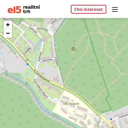
Chci inzerovat
+
−