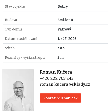
Stav objektu
Dobrý
Budova
Smíšená
Typ domu
Patrový
Datum nastěhování
1. září 2026
Výtah
ano
Rozměry - výška stropu
5 m
Roman Kučera
+420 222 703 245
roman.kucera@sklady.cz
Zobraz 519 nabídek