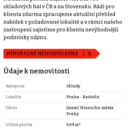
skladových hal v ČR a na Slovensku. Rádi pro
klienta zdarma zpracujeme aktuální přehled
nabídek v požadované lokalitě a v rámci našeho
zastoupení zajistíme pro klienta nevýhodnější
podmínky nájmu.
MIMOŘÁDNĚ NEHOSPODÁRNÁ
G
Údaje k nemovitosti
Kategorie
Sklady
Lokalita
Praha - Radotín
Okres
území Hlavního města
Prahy
Užitná plocha
604 m²