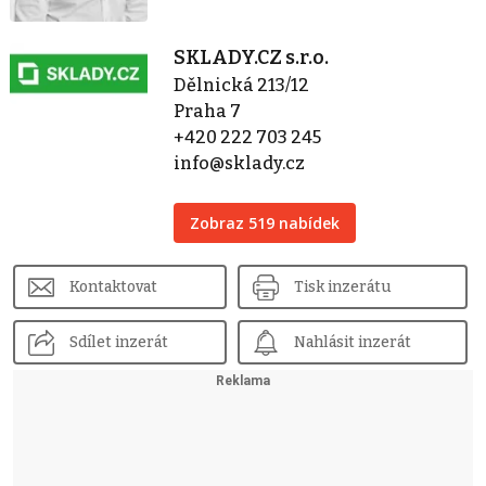
SKLADY.CZ s.r.o.
Dělnická 213/12
Praha 7
+420 222 703 245
info@sklady.cz
Zobraz 519 nabídek
Kontaktovat
Tisk inzerátu
Sdílet inzerát
Nahlásit inzerát