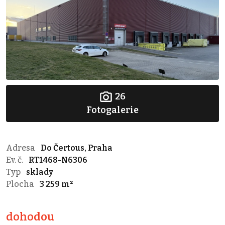
26
Fotogalerie
Adresa
Do Čertous, Praha
Ev. č.
RT1468-N6306
Typ
sklady
Plocha
3 259 m²
dohodou