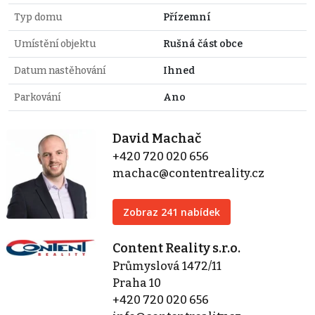
Typ domu
Přízemní
Umístění objektu
Rušná část obce
Datum nastěhování
Ihned
Parkování
Ano
David Machač
+420 720 020 656
machac@contentreality.cz
Zobraz 241 nabídek
Content Reality s.r.o.
Průmyslová 1472/11
Praha 10
+420 720 020 656