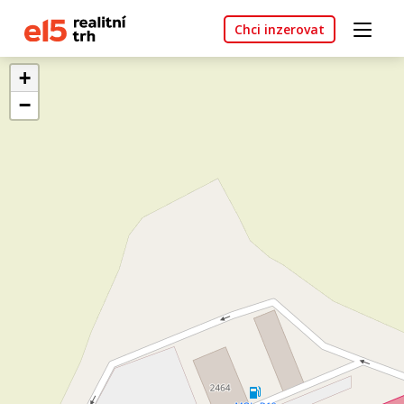
Chci inzerovat
+
−