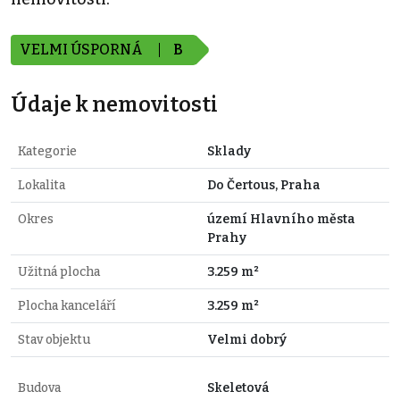
VELMI ÚSPORNÁ
B
Údaje k nemovitosti
Kategorie
Sklady
Lokalita
Do Čertous, Praha
Okres
území Hlavního města
Prahy
Užitná plocha
3.259 m²
Plocha kanceláří
3.259 m²
Stav objektu
Velmi dobrý
Budova
Skeletová