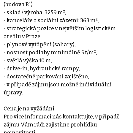
(budova B1)
- sklad / výroba: 3259 m²,
- kanceláře a sociální zázemí: 363 m²,
- strategická pozice v největším logistickém
areálu v Praze,
- plynové vytápění (sahary),
- nosnost podlahy minimálně 5 t/m²,
- světlá výška 10 m,
- drive-in, hydraulické rampy,
- dostatečné parkování zajištěno,
- v případě zájmu jsou možné individuální
úpravy.
Cena je na vyžádání.
Pro více informací nás kontaktujte, v případě
zájmu Vám rádi zajistíme prohlídku
nemovitosti.