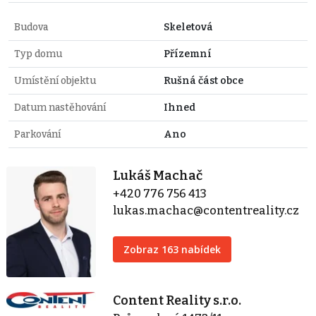
Budova
Skeletová
Typ domu
Přízemní
Umístění objektu
Rušná část obce
Datum nastěhování
Ihned
Parkování
Ano
Lukáš Machač
+420 776 756 413
lukas.machac@contentreality.cz
Zobraz 163 nabídek
Content Reality s.r.o.