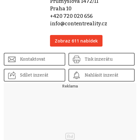
Průmyslová 1472/11
Praha 10
+420 720 020 656
info@contentreality.cz
Zobraz 611 nabídek
Kontaktovat
Tisk inzerátu
Sdílet inzerát
Nahlásit inzerát