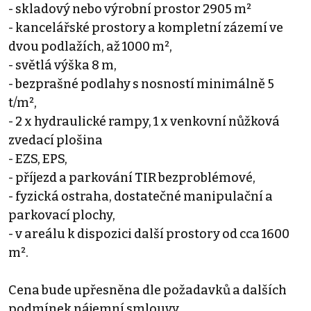
- skladový nebo výrobní prostor 2905 m²
- kancelářské prostory a kompletní zázemí ve
dvou podlažích, až 1000 m²,
- světlá výška 8 m,
- bezprašné podlahy s nosností minimálně 5
t/m²,
- 2 x hydraulické rampy, 1 x venkovní nůžková
zvedací plošina
- EZS, EPS,
- příjezd a parkování TIR bezproblémové,
- fyzická ostraha, dostatečné manipulační a
parkovací plochy,
- v areálu k dispozici další prostory od cca 1600
m².
Cena bude upřesněna dle požadavků a dalších
podmínek nájemní smlouvy.