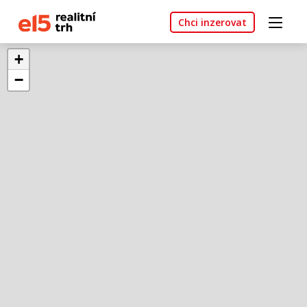
Chci inzerovat
+
−