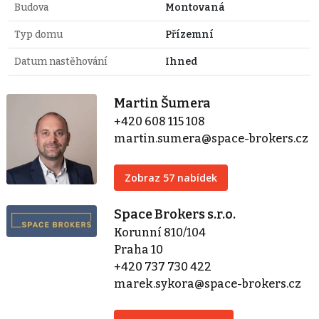
Budova
Montovaná
Typ domu
Přízemní
Datum nastěhování
Ihned
Martin Šumera
+420 608 115 108
martin.sumera@space-brokers.cz
Zobraz 57 nabídek
Space Brokers s.r.o.
Korunní 810/104
Praha 10
+420 737 730 422
marek.sykora@space-brokers.cz