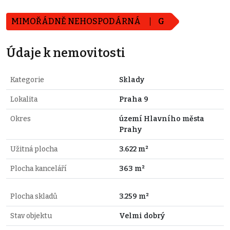
MIMOŘÁDNĚ NEHOSPODÁRNÁ
G
Údaje k nemovitosti
Kategorie
Sklady
Lokalita
Praha 9
Okres
území Hlavního města
Prahy
Užitná plocha
3.622 m²
Plocha kanceláří
363 m²
Plocha skladů
3.259 m²
Stav objektu
Velmi dobrý