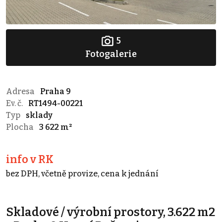
5
Fotogalerie
Adresa
Praha 9
Ev. č.
RT1494-00221
Typ
sklady
Plocha
3 622 m²
info v RK
bez DPH, včetně provize, cena k jednání
Skladové / výrobní prostory, 3.622 m2