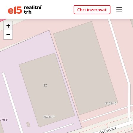
Chci inzerovat
+
−