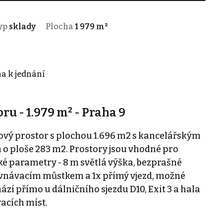
yp
sklady
Plocha
1 979 m²
na k jednání
u - 1.979 m² - Praha 9
vý prostor s plochou 1.696 m2 s kancelářským
o ploše 283 m2. Prostory jsou vhodné pro
ké parametry - 8 m světlá výška, bezprašné
yrovnávacím můstkem a 1x přímý vjezd, možné
zí přímo u dálničního sjezdu D10, Exit 3 a hala
vacích míst.