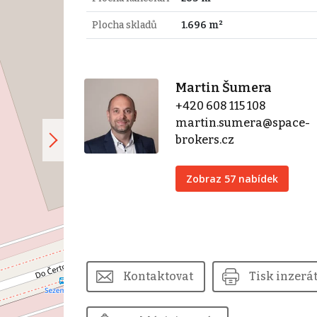
Plocha skladů
1.696 m²
Martin Šumera
+420 608 115 108
martin.sumera@space-
brokers.cz
Zobraz 57 nabídek
Kontaktovat
Tisk inzerá