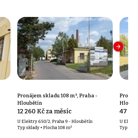
Pronájem skladu 108 m², Praha -
Pronáje
Hloubětín
Hloubě
12 260 Kč za měsíc
47 460
U Elektry 650/2, Praha 9 - Hloubětín
U Elektr
Typ sklady • Plocha 108 m²
Typ skla