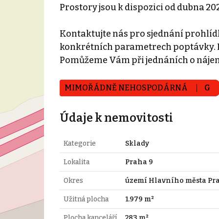
Prostory jsou k dispozici od dubna 202
Kontaktujte nás pro sjednání prohlídk
konkrétních parametrech poptávky. N
Pomůžeme Vám při jednáních o náje
MIMOŘÁDNĚ NEHOSPODÁRNÁ
G
Údaje k nemovitosti
Kategorie
Sklady
Lokalita
Praha 9
Okres
území Hlavního města Pr
Užitná plocha
1.979 m²
Plocha kanceláří
283 m²