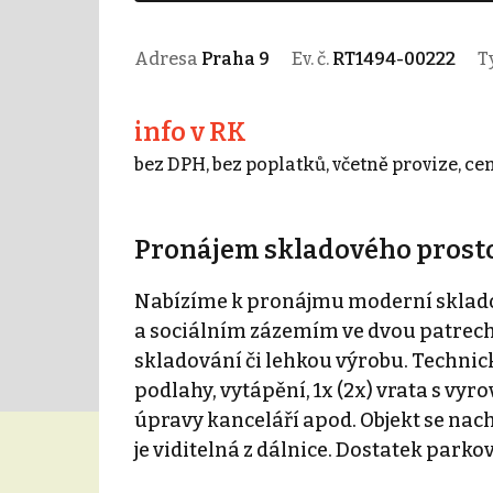
Adresa
Praha 9
Ev. č.
RT1494-00222
T
info v RK
bez DPH, bez poplatků, včetně provize, ce
Pronájem skladového prostor
Nabízíme k pronájmu moderní sklado
a sociálním zázemím ve dvou patrech 
skladování či lehkou výrobu. Technic
podlahy, vytápění, 1x (2x) vrata s v
úpravy kanceláří apod. Objekt se nachá
je viditelná z dálnice. Dostatek parko