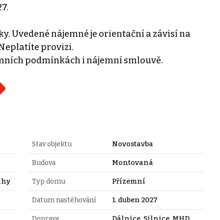
7.
y. Uvedené nájemné je orientační a závisí na
eplatíte provizi.
mních podmínkách i nájemní smlouvě.
Stav objektu
Novostavba
Budova
Montovaná
ahy
Typ domu
Přízemní
Datum nastěhování
1. duben 2027
Doprava
Dálnice, Silnice, MHD