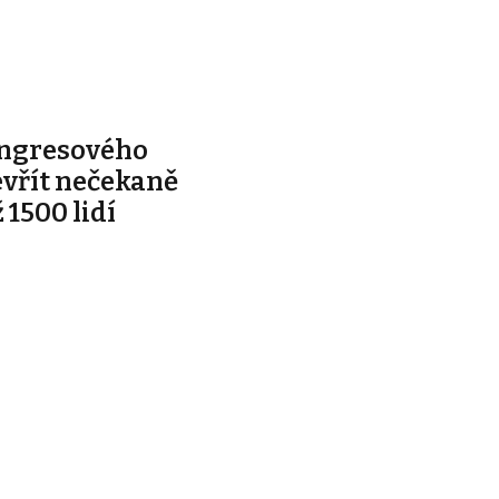
ongresového
evřít nečekaně
 1500 lidí