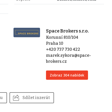
Space Brokers s.r.o.
Korunní 810/104
Praha 10
+420 737 730 422
marek.sykora@space-
brokers.cz
Zobraz 304 nabídek
tu
Sdílet inzerát