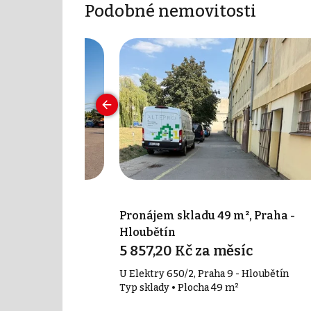
Podobné nemovitosti
 m², Praha -
Pronájem skladu 49 m², Praha -
Hloubětín
íc
5 857,20 Kč za měsíc
 4 - Hodkovičky
U Elektry 650/2, Praha 9 - Hloubětín
 m²
Typ sklady • Plocha 49 m²