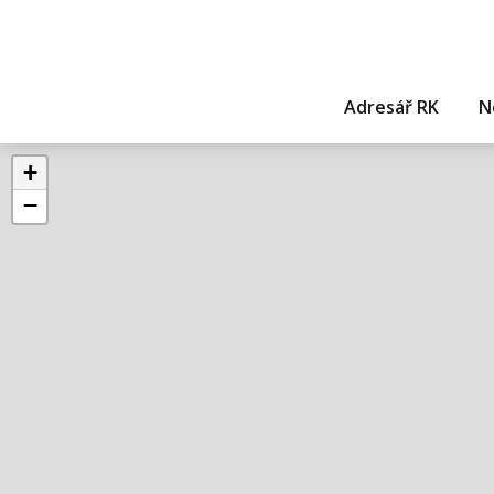
Adresář RK
N
+
−