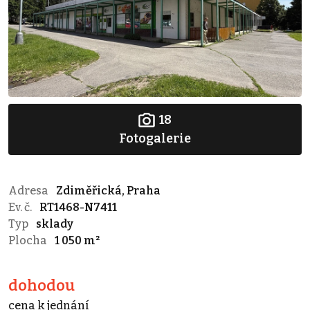
18
Fotogalerie
Adresa
Zdiměřická, Praha
Ev. č.
RT1468-N7411
Typ
sklady
Plocha
1 050 m²
dohodou
cena k jednání