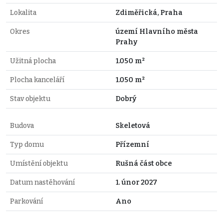
Lokalita
Zdiměřická, Praha
Okres
území Hlavního města
Prahy
Užitná plocha
1.050 m²
Plocha kanceláří
1.050 m²
Stav objektu
Dobrý
Budova
Skeletová
Typ domu
Přízemní
Umístění objektu
Rušná část obce
Datum nastěhování
1. únor 2027
Parkování
Ano