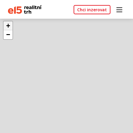
Chci inzerovat
+
−