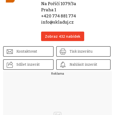
Na Poříčí 1079/3a
Praha 1
+420 774 881 774
info@skladuj.cz
Zobraz 432 nabídek
Kontaktovat
Tisk inzerátu
Sdílet inzerát
Nahlásit inzerát