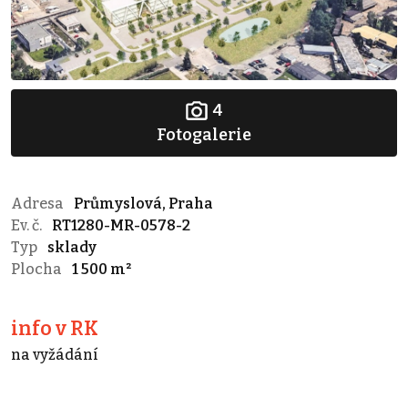
4
Fotogalerie
Adresa
Průmyslová, Praha
Ev. č.
RT1280-MR-0578-2
Typ
sklady
Plocha
1 500 m²
info v RK
na vyžádání