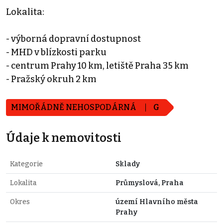
Lokalita:
- výborná dopravní dostupnost
- MHD v blízkosti parku
- centrum Prahy 10 km, letiště Praha 35 km
- Pražský okruh 2 km
MIMOŘÁDNĚ NEHOSPODÁRNÁ
G
Údaje k nemovitosti
Kategorie
Sklady
Lokalita
Průmyslová, Praha
Okres
území Hlavního města
Prahy