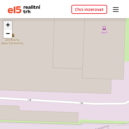
Chci inzerovat
+
−