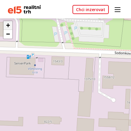
Chci inzerovat
+
−