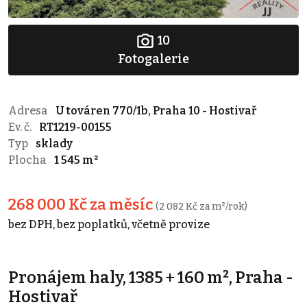
10
Fotogalerie
Adresa
U továren 770/1b, Praha 10 - Hostivař
Ev. č.
RT1219-00155
Typ
sklady
Plocha
1 545 m²
268 000 Kč za měsíc
(2 082 Kč za m²/rok)
bez DPH, bez poplatků, včetně provize
Pronájem haly, 1385 + 160 m², Praha -
Hostivař