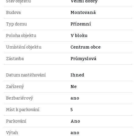
Stav objektu
Velmi dobrý
Budova
Montovaná
Typ domu
Přízemní
Poloha objektu
V bloku
Umístění objektu
Centrum obce
Zástavba
Průmyslová
Datum nastěhování
Ihned
Zařízený
Ne
Bezbariérový
ano
Míst k parkování
5
Parkování
Ano
Výtah
ano