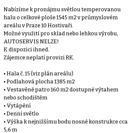
Nabízíme k pronájmu světlou temperovanou
halu o celkové ploše 1545 m2 v průmyslovém
areálu v Praze 10 Hostivaři.
Možné využití pro sklad nebo lehkou výrobu,
AUTOSERVIS NELZE!
K dispozici ihned.
Zájemce neplatí provizi RK.
• Hala č. 15 (viz plán areálu)
• Podlahová plocha 1385 m2
• Vestavěné patro 160 m2 dostupné výtahem
nebo schodištěm
• Vytápění
• Denní světlo
• Výška k nejnižšímu bodu nosné konstrukce cca
5,6 m