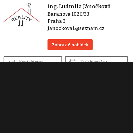
Ing. Ludmila Jánočková
Baranova 1026/33
Praha 3
JanockovaL@seznam.cz
Zobraz 6 nabídek
Kontaktovat
Tisk inzerátu
Sdílet inzerát
Nahlásit inzerát