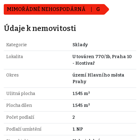
MIMOŘÁDNĚ NEHOSPODÁRNÁ
G
Údaje k nemovitosti
Kategorie
Sklady
Lokalita
U továren 770/1b, Praha 10
- Hostivař
Okres
území Hlavního města
Prahy
Užitná plocha
1.545 m²
Plocha dílen
1.545 m²
Počet podlaží
2
Podlaží umístění
1. NP