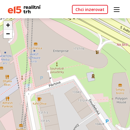
Chci inzerovat
+
−