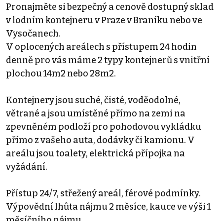
Pronajměte si bezpečný a cenově dostupný sklad
v lodním kontejneru v Praze v Braníku nebo ve
Vysočanech.
V oplocených areálech s přístupem 24 hodin
denně pro vás máme 2 typy kontejnerů s vnitřní
plochou 14m2 nebo 28m2.
Kontejnery jsou suché, čisté, voděodolné,
větrané a jsou umístěné přímo na zemi na
zpevněném podloží pro pohodovou vykládku
přímo z vašeho auta, dodávky či kamionu. V
areálu jsou toalety, elektrická přípojka na
vyžádání.
Přístup 24/7, střežený areál, férové podmínky.
Výpovědní lhůta nájmu 2 měsíce, kauce ve výši 1
měsíčního nájmu.