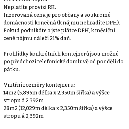
Neplatíte provizi RK.
Inzerovaná cena je pro občany a soukromé
domácnosti konečná (k nájmu nehradíte DPH).
Pokud podnikáte a jste plátce DPH, k měsíční
ceně nájmu náleží 21% daň.
Prohlídky konkrétních kontejnerů jsou možné
po předchozí telefonické domluvě od pondělí do
pátku.
Vnitřní rozměry kontejneru:
14m2 (5,895m délka x 2,350m šířka) a výšce
stropu á 2,392m
28m2 (12,029m délka x 2,350m šířka) a výšce
stropu á 2,392m