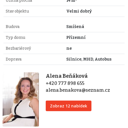
Užitná plocha
14 m²
Stav objektu
Velmi dobrý
Budova
Smíšená
Typ domu
Přízemní
Bezbariérový
ne
Doprava
Silnice, MHD, Autobus
Alena Beňáková
+420 777 898 655
alena.benakova@seznam.cz
Zobraz 12 nabídek