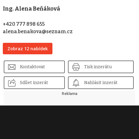
Ing. Alena Beňáková
+420 777 898 655
alena.benakova@seznam.cz
Zobraz 12 nabídek
Kontaktovat
Tisk inzerátu
Sdílet inzerát
Nahlásit inzerát