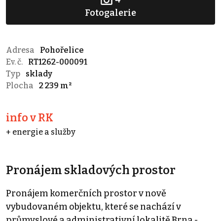
Fotogalerie
Adresa
Pohořelice
Ev. č.
RT1262-000091
Typ
sklady
Plocha
2 239 m²
info v RK
+ energie a služby
Pronájem skladových prostor
Pronájem komerčních prostor v nově
vybudovaném objektu, které se nachází v
průmyslové a administrativní lokalitě Brna -