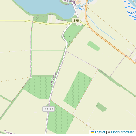
Leaflet
|
©
OpenStreetMap