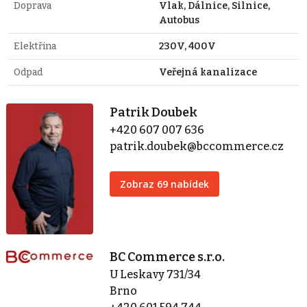
Doprava
Vlak, Dálnice, Silnice,
Autobus
Elektřina
230V, 400V
Odpad
Veřejná kanalizace
Patrik Doubek
+420 607 007 636
patrik.doubek@bccommerce.cz
Zobraz 69 nabídek
BC Commerce s.r.o.
U Leskavy 731/34
Brno