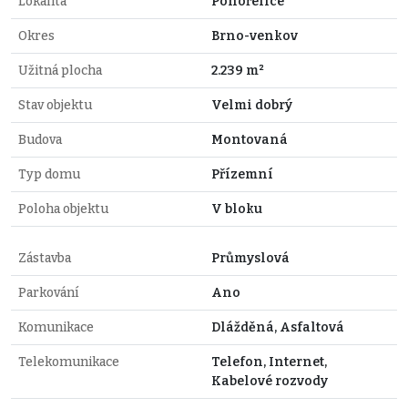
Lokalita
Pohořelice
Okres
Brno-venkov
Užitná plocha
2.239 m²
Stav objektu
Velmi dobrý
Budova
Montovaná
Typ domu
Přízemní
Poloha objektu
V bloku
Zástavba
Průmyslová
Parkování
Ano
Komunikace
Dlážděná, Asfaltová
Telekomunikace
Telefon, Internet,
Kabelové rozvody