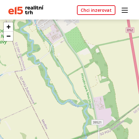
Chci inzerovat
+
−