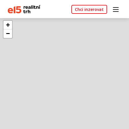
Chci inzerovat
+
−