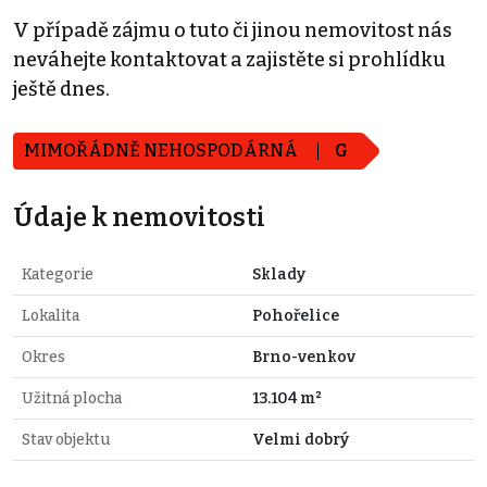
V případě zájmu o tuto či jinou nemovitost nás
neváhejte kontaktovat a zajistěte si prohlídku
ještě dnes.
MIMOŘÁDNĚ NEHOSPODÁRNÁ
G
Údaje k nemovitosti
Kategorie
Sklady
Lokalita
Pohořelice
Okres
Brno-venkov
Užitná plocha
13.104 m²
Stav objektu
Velmi dobrý