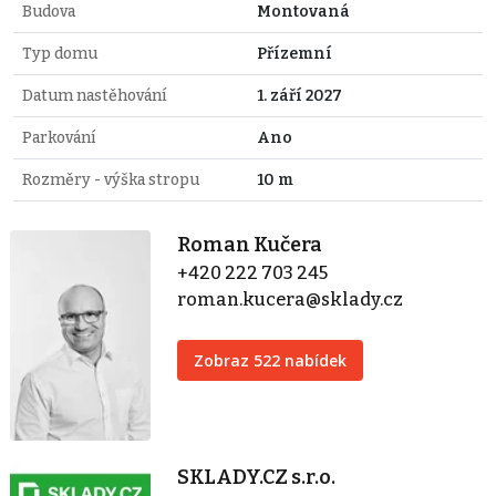
Budova
Montovaná
Typ domu
Přízemní
Datum nastěhování
1. září 2027
Parkování
Ano
Rozměry - výška stropu
10 m
Roman Kučera
+420 222 703 245
roman.kucera@sklady.cz
Zobraz 522 nabídek
SKLADY.CZ s.r.o.