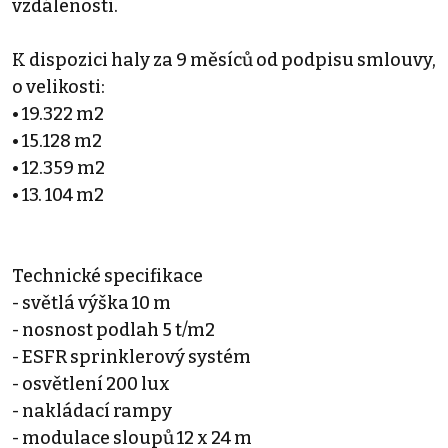
vzdálenosti.
K dispozici haly za 9 měsíců od podpisu smlouvy,
o velikosti:
• 19.322 m2
• 15.128 m2
• 12.359 m2
• 13. 104 m2
Technické specifikace
- světlá výška 10 m
- nosnost podlah 5 t/m2
- ESFR sprinklerový systém
- osvětlení 200 lux
- nakládací rampy
- modulace sloupů 12 x 24 m