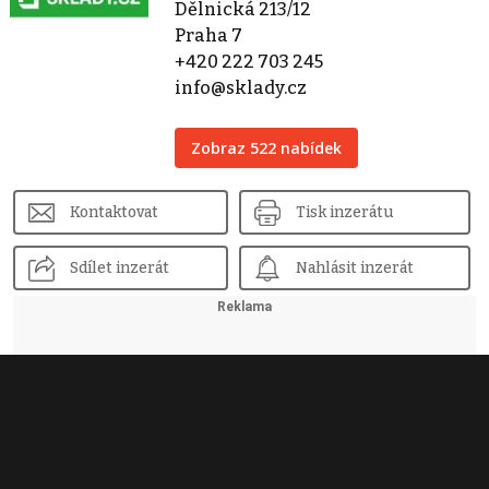
Dělnická 213/12
Praha 7
+420 222 703 245
info@sklady.cz
Zobraz 522 nabídek
Kontaktovat
Tisk inzerátu
Sdílet inzerát
Nahlásit inzerát