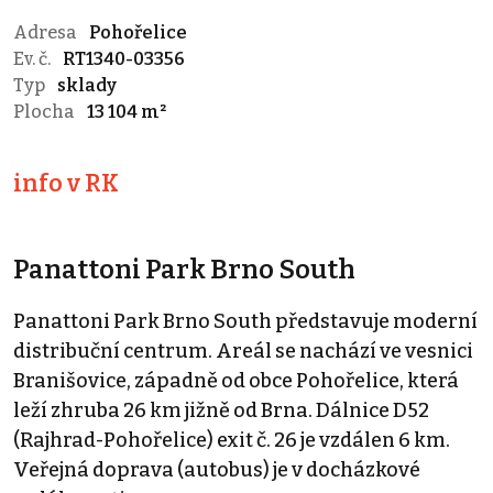
Adresa
Pohořelice
Ev. č.
RT1340-03356
Typ
sklady
Plocha
13 104 m²
info v RK
Panattoni Park Brno South
Panattoni Park Brno South představuje moderní
distribuční centrum. Areál se nachází ve vesnici
Branišovice, západně od obce Pohořelice, která
leží zhruba 26 km jižně od Brna. Dálnice D52
(Rajhrad-Pohořelice) exit č. 26 je vzdálen 6 km.
Veřejná doprava (autobus) je v docházkové