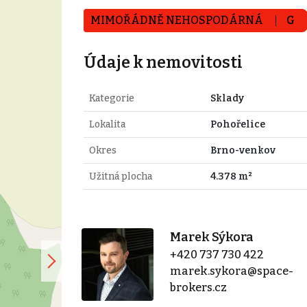
MIMOŘÁDNĚ NEHOSPODÁRNÁ
G
Údaje k nemovitosti
Kategorie
Sklady
Lokalita
Pohořelice
Okres
Brno-venkov
Užitná plocha
4.378 m²
Marek Sýkora
+420 737 730 422
marek.sykora@space-
brokers.cz