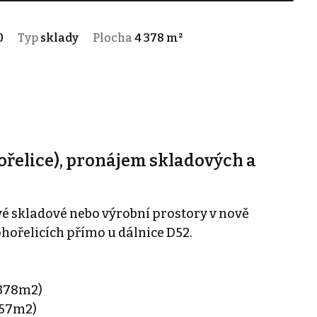
0
Typ
sklady
Plocha
4 378 m²
řelice), pronájem skladových a
é skladové nebo výrobní prostory v nově
ořelicích přímo u dálnice D52.
.378m2)
657m2)