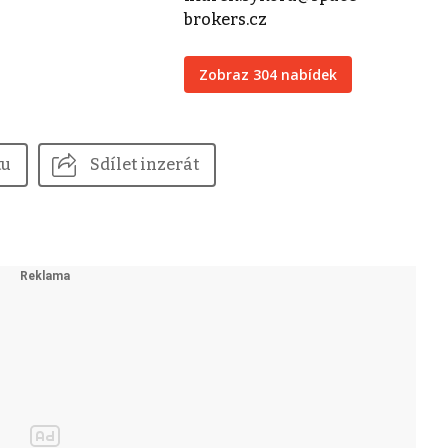
brokers.cz
Zobraz 304 nabídek
tu
Sdílet inzerát