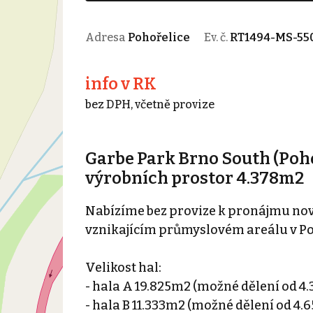
Adresa
Pohořelice
Ev. č.
RT1494-MS-55
info v RK
bez DPH, včetně provize
Garbe Park Brno South (Poho
výrobních prostor 4.378m2
Nabízíme bez provize k pronájmu nov
vznikajícím průmyslovém areálu v Poh
Velikost hal:
- hala A 19.825m2 (možné dělení od 4
- hala B 11.333m2 (možné dělení od 4.