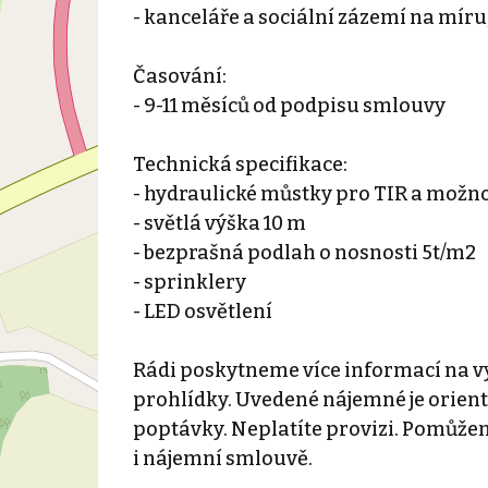
- kanceláře a sociální zázemí na míru
Časování:
- 9-11 měsíců od podpisu smlouvy
Technická specifikace:
- hydraulické můstky pro TIR a možno
- světlá výška 10 m
- bezprašná podlah o nosnosti 5t/m2
- sprinklery
- LED osvětlení
Rádi poskytneme více informací na vy
prohlídky. Uvedené nájemné je orien
poptávky. Neplatíte provizi. Pomůž
i nájemní smlouvě.