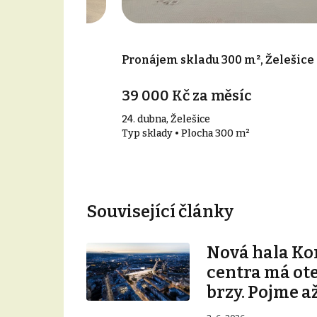
6 m², Měnín
Pronájem skladu 300 m², Želešice
39 000 Kč za měsíc
24. dubna, Želešice
 m²
Typ sklady • Plocha 300 m²
Související články
Nová hala K
centra má ot
brzy. Pojme až