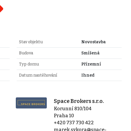
Stav objektu
Novostavba
Budova
Smíšená
Typ domu
Přízemní
Datum nastěhování
Ihned
Space Brokers s.r.o.
Korunní 810/104
Praha 10
+420 737 730 422
marek.sykora@space-