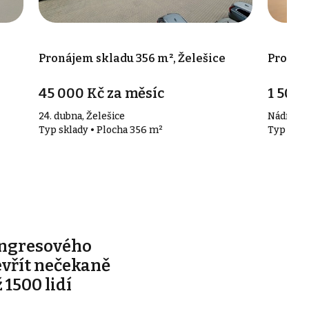
Pronájem skladu 356 m², Želešice
Pronáj
45 000 Kč za měsíc
1 500 
24. dubna, Želešice
Nádražní
Typ sklady • Plocha 356 m²
Typ skla
ongresového
evřít nečekaně
 1500 lidí