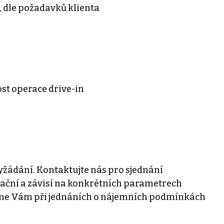
, dle požadavků klienta
st operace drive-in
žádání. Kontaktujte nás pro sjednání
tační a závisí na konkrétních parametrech
eme Vám při jednáních o nájemních podmínkách