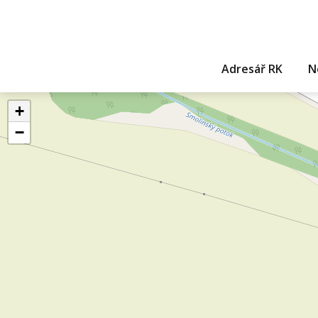
Adresář RK
N
+
−