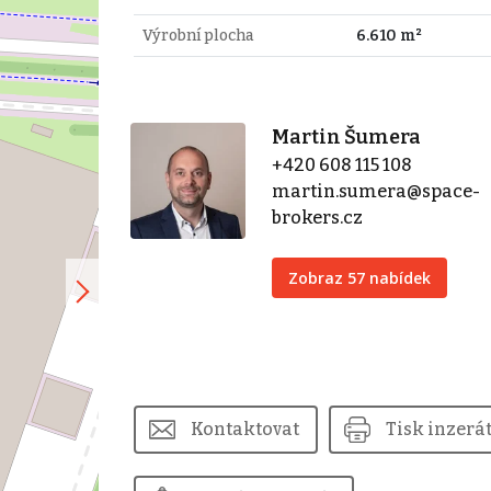
Výrobní plocha
6.610 m²
Martin Šumera
+420 608 115 108
martin.sumera@space-
brokers.cz
Zobraz 57 nabídek
Kontaktovat
Tisk inzerá