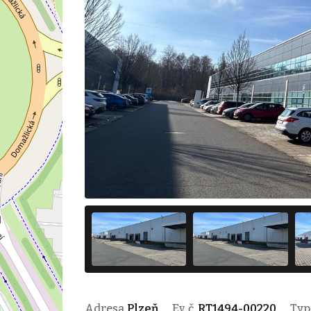
Adresa
Plzeň
Ev. č.
RT1494-00220
Ty