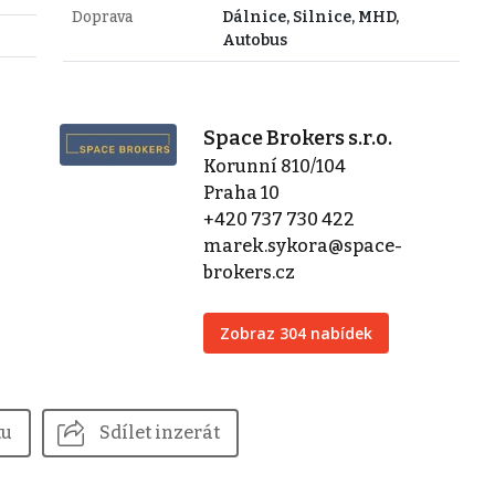
Doprava
Dálnice, Silnice, MHD,
Autobus
Space Brokers s.r.o.
Korunní 810/104
Praha 10
+420 737 730 422
marek.sykora@space-
brokers.cz
Zobraz 304 nabídek
tu
Sdílet inzerát