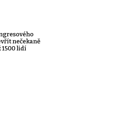
ongresového
evřít nečekaně
 1500 lidí