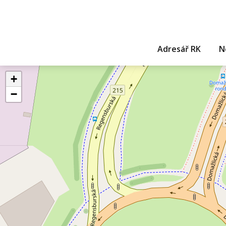
Adresář RK
N
+
−