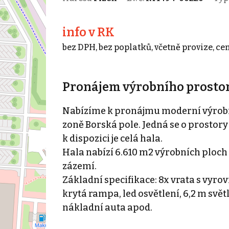
info v RK
bez DPH, bez poplatků, včetně provize, ce
Pronájem výrobního prostoru
Nabízíme k pronájmu moderní výrobn
zoně Borská pole. Jedná se o prostory
k dispozici je celá hala.
Hala nabízí 6.610 m2 výrobních ploch
zázemí.
Základní specifikace: 8x vrata s vyr
krytá rampa, led osvětlení, 6,2 m svět
nákladní auta apod.