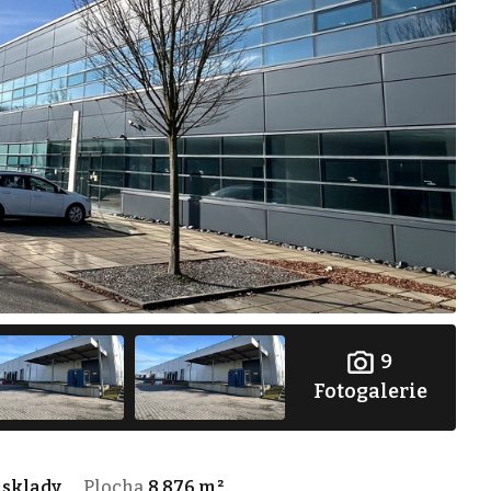
9
Fotogalerie
p
sklady
Plocha
8 876 m²