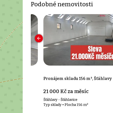
Podobné nemovitosti
800 m², Plzeň
Pronájem skladu 156 m², Šťáhlavy
21 000 Kč za měsíc
Šťáhlavy - Šťáhlavice
00 m²
Typ sklady • Plocha 156 m²