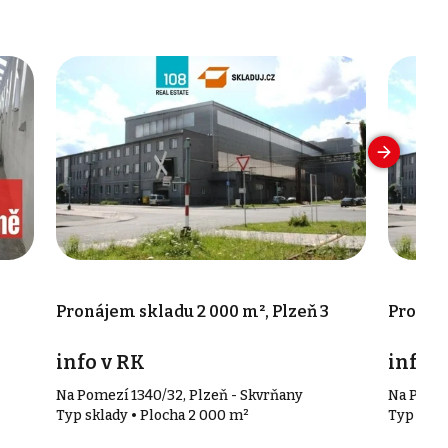
Pronájem skladu 2 000 m², Plzeň 3
Pronáje
info v RK
info v
Na Pomezí 1340/32, Plzeň - Skvrňany
Na Pomez
Typ sklady • Plocha 2 000 m²
Typ skla