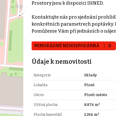
Prostory jsou k dispozici IHNED.
Kontaktujte nás pro sjednání prohlídk
konkrétních parametrech poptávky. N
Pomůžeme Vám při jednáních o náje
MIMOŘÁDNĚ NEHOSPODÁRNÁ
G
Údaje k nemovitosti
Kategorie
Sklady
Lokalita
Plzeň
Okres
Plzeň-město
Užitná plocha
8.876 m²
Plocha kanceláří
2.266 m²