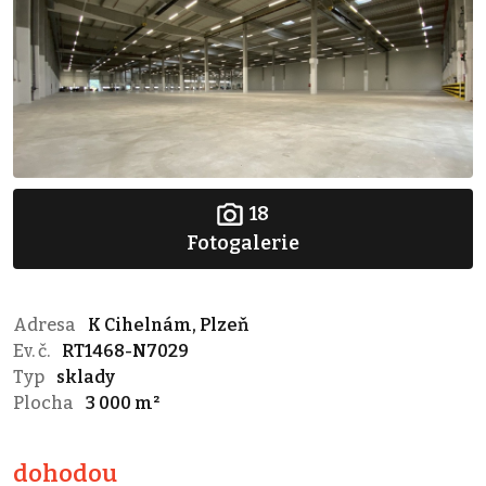
18
Fotogalerie
Adresa
K Cihelnám, Plzeň
Ev. č.
RT1468-N7029
Typ
sklady
Plocha
3 000 m²
dohodou