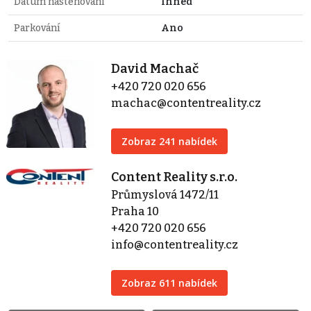
Datum nastěhování
Ihned
Parkování
Ano
David Machač
+420 720 020 656
machac@contentreality.cz
Zobraz 241 nabídek
Content Reality s.r.o.
Průmyslová 1472/11
Praha 10
+420 720 020 656
info@contentreality.cz
Zobraz 611 nabídek