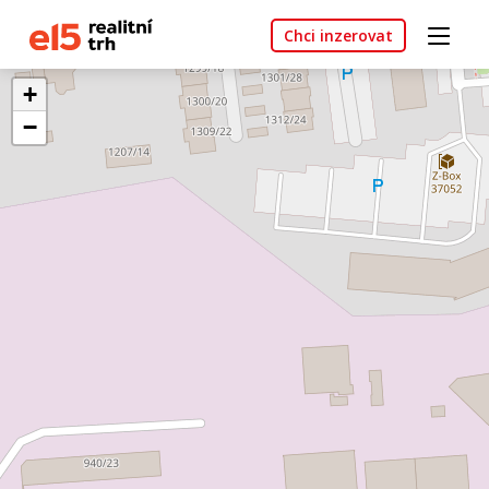
Chci inzerovat
+
−