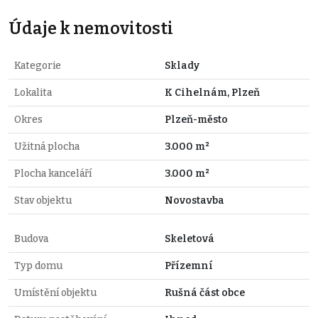
Údaje k nemovitosti
Kategorie
Sklady
Lokalita
K Cihelnám, Plzeň
Okres
Plzeň-město
Užitná plocha
3.000 m²
Plocha kanceláří
3.000 m²
Stav objektu
Novostavba
Budova
Skeletová
Typ domu
Přízemní
Umístění objektu
Rušná část obce