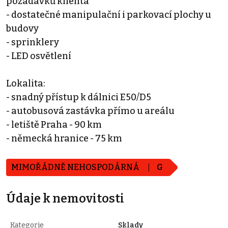
požadavků klienta
- dostatečné manipulační i parkovací plochy u
budovy
- sprinklery
- LED osvětlení
Lokalita:
- snadný přístup k dálnici E50/D5
- autobusová zastávka přímo u areálu
- letiště Praha - 90 km
- německá hranice - 75 km
MIMOŘÁDNĚ NEHOSPODÁRNÁ
G
Údaje k nemovitosti
Kategorie
Sklady