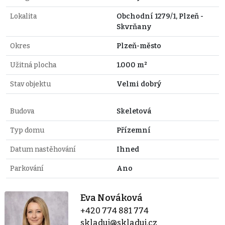
Lokalita
Obchodní 1279/1, Plzeň -
Skvrňany
Okres
Plzeň-město
Užitná plocha
1.000 m²
Stav objektu
Velmi dobrý
Budova
Skeletová
Typ domu
Přízemní
Datum nastěhování
Ihned
Parkování
Ano
Eva Nováková
+420 774 881 774
skladuj@skladuj.cz