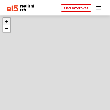
Chci inzerovat
+
−