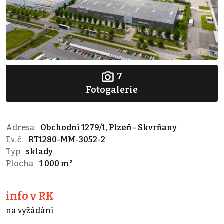
7
Fotogalerie
Adresa
Obchodní 1279/1, Plzeň - Skvrňany
Ev. č.
RT1280-MM-3052-2
Typ
sklady
Plocha
1 000 m²
info v RK
na vyžádání