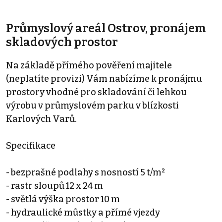
Průmyslový areál Ostrov, pronájem
skladových prostor
Na základě přímého pověření majitele
(neplatíte provizi) Vám nabízíme k pronájmu
prostory vhodné pro skladování či lehkou
výrobu v průmyslovém parku v blízkosti
Karlových Varů.
Specifikace
- bezprašné podlahy s nosností 5 t/m²
- rastr sloupů 12 x 24 m
- světlá výška prostor 10 m
- hydraulické můstky a přímé vjezdy