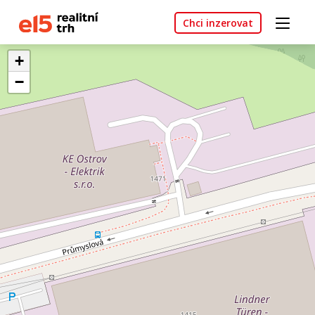
Chci inzerovat
+
−