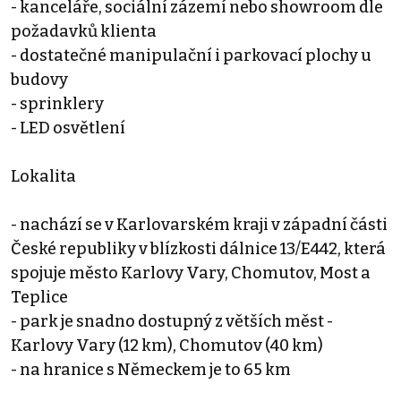
- kanceláře, sociální zázemí nebo showroom dle
požadavků klienta
- dostatečné manipulační i parkovací plochy u
budovy
- sprinklery
- LED osvětlení
Lokalita
- nachází se v Karlovarském kraji v západní části
České republiky v blízkosti dálnice 13/E442, která
spojuje město Karlovy Vary, Chomutov, Most a
Teplice
- park je snadno dostupný z větších měst -
Karlovy Vary (12 km), Chomutov (40 km)
- na hranice s Německem je to 65 km