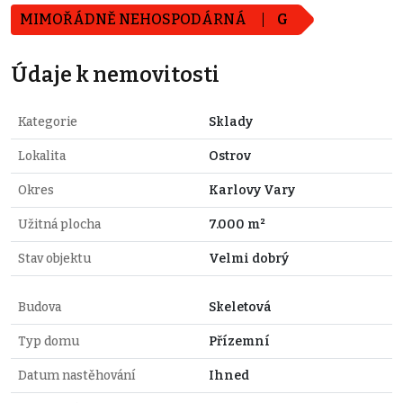
MIMOŘÁDNĚ NEHOSPODÁRNÁ
G
Údaje k nemovitosti
Kategorie
Sklady
Lokalita
Ostrov
Okres
Karlovy Vary
Užitná plocha
7.000 m²
Stav objektu
Velmi dobrý
Budova
Skeletová
Typ domu
Přízemní
Datum nastěhování
Ihned