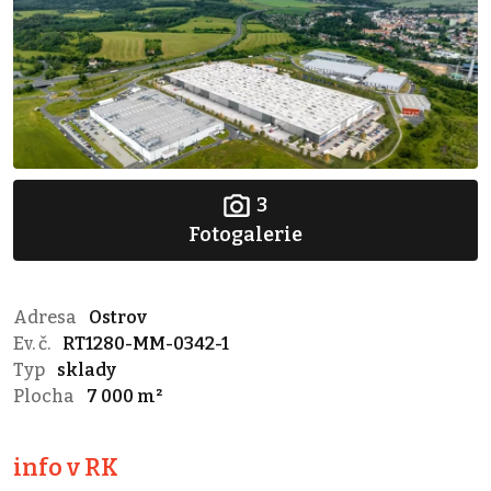
3
Fotogalerie
Adresa
Ostrov
Ev. č.
RT1280-MM-0342-1
Typ
sklady
Plocha
7 000 m²
info v RK