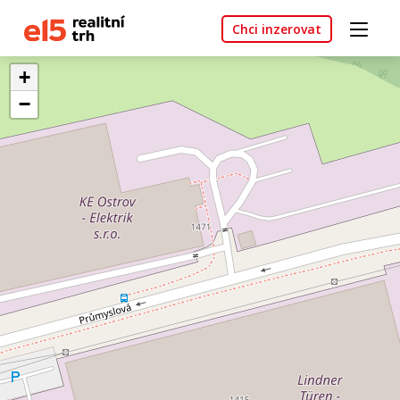
Chci inzerovat
+
−