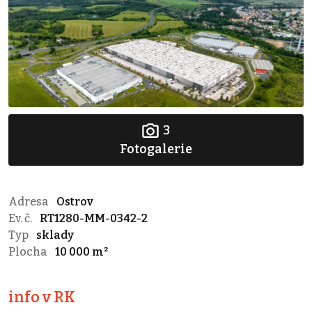
3
Fotogalerie
Adresa
Ostrov
Ev. č.
RT1280-MM-0342-2
Typ
sklady
Plocha
10 000 m²
info v RK