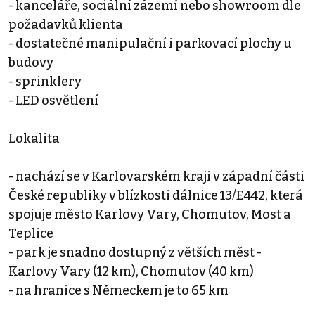
- kanceláře, sociální zázemí nebo showroom dle
požadavků klienta
- dostatečné manipulační i parkovací plochy u
budovy
- sprinklery
- LED osvětlení
Lokalita
- nachází se v Karlovarském kraji v západní části
České republiky v blízkosti dálnice 13/E442, která
spojuje město Karlovy Vary, Chomutov, Most a
Teplice
- park je snadno dostupný z větších měst -
Karlovy Vary (12 km), Chomutov (40 km)
- na hranice s Německem je to 65 km