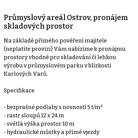
Průmyslový areál Ostrov, pronájem
skladových prostor
Na základě přímého pověření majitele
(neplatíte provizi) Vám nabízíme k pronájmu
prostory vhodné pro skladování či lehkou
výrobu v průmyslovém parku v blízkosti
Karlových Varů.
Specifikace
- bezprašné podlahy s nosností 5 t/m²
- rastr sloupů 12 x 24 m
- světlá výška prostor 10 m
- hydraulické můstky a přímé vjezdy