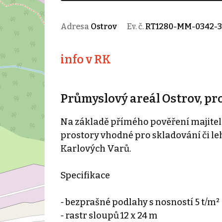
Adresa
Ostrov
Ev. č.
RT1280-MM-0342-3
info v RK
Průmyslový areál Ostrov, p
Na základě přímého pověření majitel
prostory vhodné pro skladování či l
Karlových Varů.
Specifikace
- bezprašné podlahy s nosností 5 t/m²
- rastr sloupů 12 x 24 m