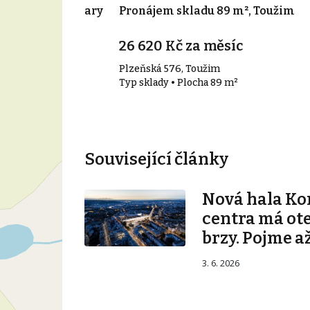
4 m², Karlovy Vary
Pronájem skladu 89 m², Toužim
26 620 Kč za měsíc
Plzeňská 576, Toužim
 m²
Typ sklady • Plocha 89 m²
Související články
Nová hala K
centra má ot
brzy. Pojme až
3. 6. 2026