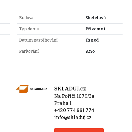
Budova
Skeletová
Typ domu
Přízemní
Datum nastěhování
Ihned
Parkování
Ano
SKLADUJ.cz
Na Poříčí 1079/3a
Praha 1
+420 774 881 774
info@skladuj.cz