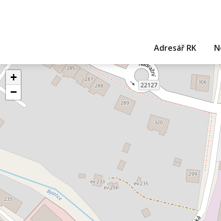
Adresář RK
N
+
−