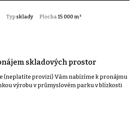
Typ
sklady
Plocha
15 000 m²
ronájem skladových prostor
e (neplatíte provizi) Vám nabízíme k pronájmu
ehkou výrobu v průmyslovém parku v blízkosti