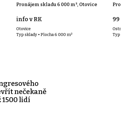
Pronájem skladu 6 000 m², Otovice
Pronáje
info v RK
99 00
Otovice
Ostrov
Typ sklady • Plocha 6 000 m²
Typ skla
ongresového
evřít nečekaně
 1500 lidí