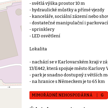
- světlá výška prostor 10 m
- hydraulické můstky a přímé vjezdy
- kanceláře, sociální zázemí nebo s
- dostatečné manipulační i parkovací
- sprinklery
- LED osvětlení
Lokalita
- nachází se v Karlovarském kraji v zá
13/E442, která spojuje město Karlovy 
- park je snadno dostupný z větších m
- na hranice s Německem je to 65 km
MIMOŘÁDNĚ NEHOSPODÁRNÁ
G