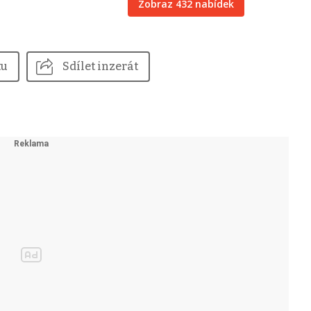
Zobraz 432 nabídek
tu
Sdílet inzerát