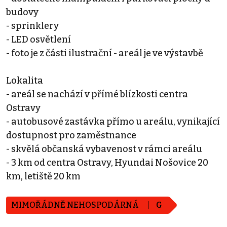
budovy
- sprinklery
- LED osvětlení
- foto je z části ilustrační - areál je ve výstavbě
Lokalita
- areál se nachází v přímé blízkosti centra
Ostravy
- autobusové zastávka přímo u areálu, vynikající
dostupnost pro zaměstnance
- skvělá občanská vybavenost v rámci areálu
- 3 km od centra Ostravy, Hyundai Nošovice 20
km, letiště 20 km
MIMOŘÁDNĚ NEHOSPODÁRNÁ
G