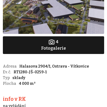
4
Fotogalerie
Adresa
Halasova 2904/1, Ostrava - Vítkovice
Ev. č.
RT1280-JŠ-0259-1
Typ
sklady
Plocha
4 000 m²
info v RK
na vyžádání