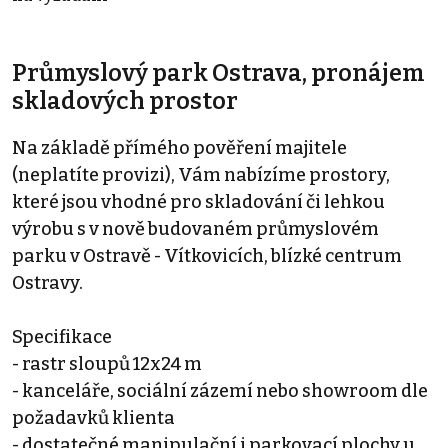
Průmyslový park Ostrava, pronájem
skladových prostor
Na základě přímého pověření majitele
(neplatíte provizi), Vám nabízíme prostory,
které jsou vhodné pro skladování či lehkou
výrobu s v nově budovaném průmyslovém
parku v Ostravě - Vítkovicích, blízké centrum
Ostravy.
Specifikace
- rastr sloupů 12x24 m
- kanceláře, sociální zázemí nebo showroom dle
požadavků klienta
- dostatečné manipulační i parkovací plochy u