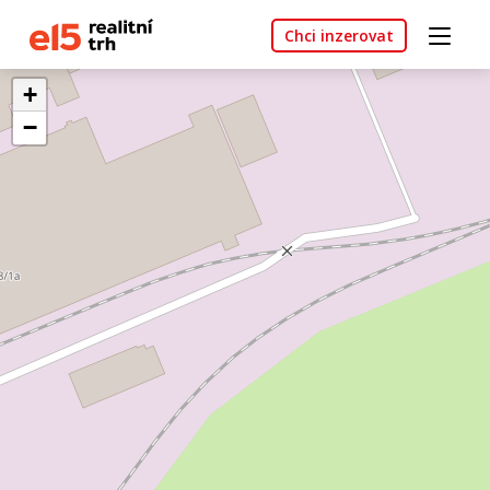
Chci inzerovat
+
−