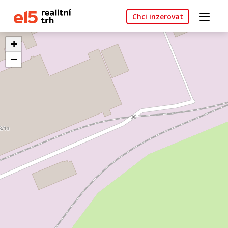
Chci inzerovat
+
−