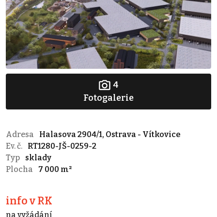
4
Fotogalerie
Adresa
Halasova 2904/1, Ostrava - Vítkovice
Ev. č.
RT1280-JŠ-0259-2
Typ
sklady
Plocha
7 000 m²
info v RK
na vyžádání