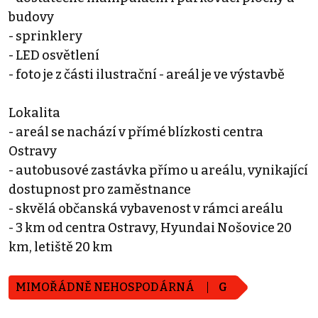
budovy
- sprinklery
- LED osvětlení
- foto je z části ilustrační - areál je ve výstavbě
Lokalita
- areál se nachází v přímé blízkosti centra
Ostravy
- autobusové zastávka přímo u areálu, vynikající
dostupnost pro zaměstnance
- skvělá občanská vybavenost v rámci areálu
- 3 km od centra Ostravy, Hyundai Nošovice 20
km, letiště 20 km
MIMOŘÁDNĚ NEHOSPODÁRNÁ
G