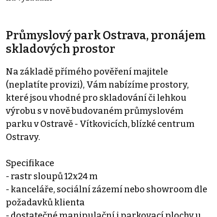
Průmyslový park Ostrava, pronájem
skladových prostor
Na základě přímého pověření majitele
(neplatíte provizi), Vám nabízíme prostory,
které jsou vhodné pro skladování či lehkou
výrobu s v nově budovaném průmyslovém
parku v Ostravě - Vítkovicích, blízké centrum
Ostravy.
Specifikace
- rastr sloupů 12x24 m
- kanceláře, sociální zázemí nebo showroom dle
požadavků klienta
- dostatečné manipulační i parkovací plochy u