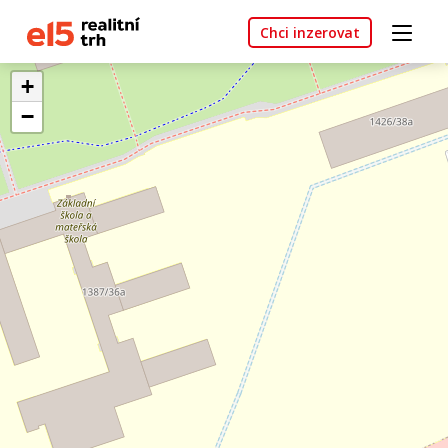
Chci inzerovat
+
−