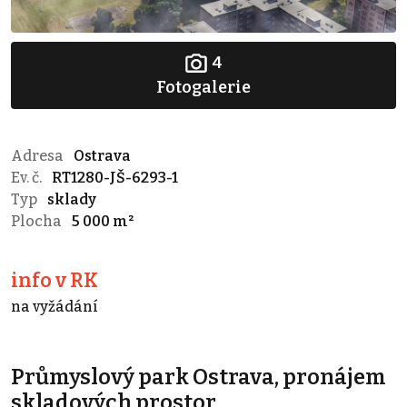
4
Fotogalerie
Adresa
Ostrava
Ev. č.
RT1280-JŠ-6293-1
Typ
sklady
Plocha
5 000 m²
info v RK
na vyžádání
Průmyslový park Ostrava, pronájem
skladových prostor