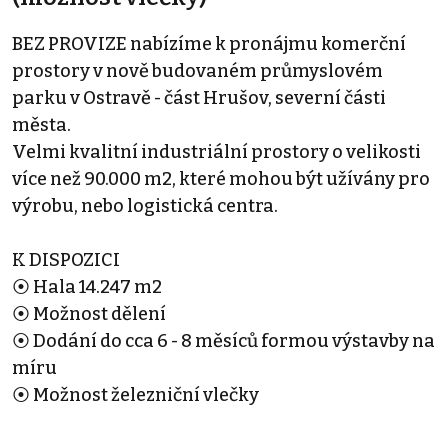
BEZ PROVIZE nabízíme k pronájmu komerční
prostory v nově budovaném průmyslovém
parku v Ostravě - část Hrušov, severní části
města.
Velmi kvalitní industriální prostory o velikosti
více než 90.000 m2, které mohou být užívány pro
výrobu, nebo logistická centra.
K DISPOZICI
⦿ Hala 14.247 m2
⦿ Možnost dělení
⦿ Dodání do cca 6 - 8 měsíců formou výstavby na
míru
⦿ Možnost železniční vlečky