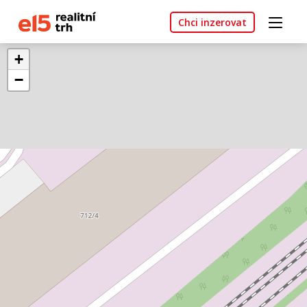
Chci inzerovat
+
−