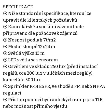
SPECIFIKACE
⦿ Níže standardní specifikace, kterou lze
upravit dle klientských požadavků
⦿ Kancelářské a sociální zázemí bude
připraveno dle požadavek zájemců
⦿ Nosnost podlah 7t/m2
⦿ Modul sloupů 12x24 m
⦿ Světlá výška 13 m
⦿ LED světla se senzorem
⦿ Osvětlení ve skladu 250 lux (před instalací
regálů, cca 200 lux v uličkách mezi regály),
kanceláře 500 lux
⦿ Sprinkler K-14 ESFR, ve shodě s FM nebo NFPA
regulací
⦿ Přístup pomocí hydraulických ramp pro TIR
nebo možnost přímého vjezdu