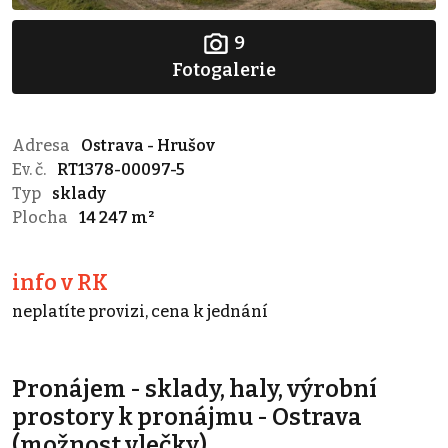
9
Fotogalerie
Adresa
Ostrava - Hrušov
Ev. č.
RT1378-00097-5
Typ
sklady
Plocha
14 247 m²
info v RK
neplatíte provizi, cena k jednání
Pronájem - sklady, haly, výrobní
prostory k pronájmu - Ostrava
(možnost vlečky)