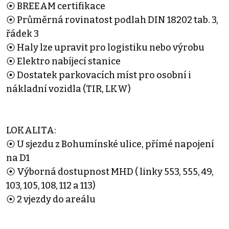
⦿ BREEAM certifikace
⦿ Průměrná rovinatost podlah DIN 18202 tab. 3,
řádek 3
⦿ Haly lze upravit pro logistiku nebo výrobu
⦿ Elektro nabíjecí stanice
⦿ Dostatek parkovacích míst pro osobní i
nákladní vozidla (TIR, LKW)
LOKALITA:
⦿ U sjezdu z Bohumínské ulice, přímé napojení
na D1
⦿ Výborná dostupnost MHD ( linky 553, 555, 49,
103, 105, 108, 112 a 113)
⦿ 2 vjezdy do areálu