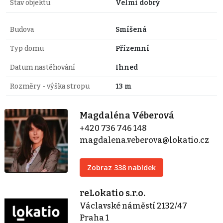
Stav objektu
Velmi dobrý
Budova
Smíšená
Typ domu
Přízemní
Datum nastěhování
Ihned
Rozměry - výška stropu
13 m
Magdaléna Véberová
+420 736 746 148
magdalena.veberova@lokatio.cz
Zobraz 338 nabídek
reLokatio s.r.o.
Václavské náměstí 2132/47
Praha 1