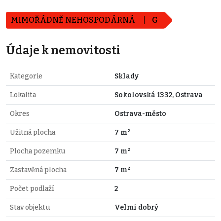
MIMOŘÁDNĚ NEHOSPODÁRNÁ
G
Údaje k nemovitosti
Kategorie
Sklady
Lokalita
Sokolovská 1332, Ostrava
Okres
Ostrava-město
Užitná plocha
7 m²
Plocha pozemku
7 m²
Zastavěná plocha
7 m²
Počet podlaží
2
Stav objektu
Velmi dobrý