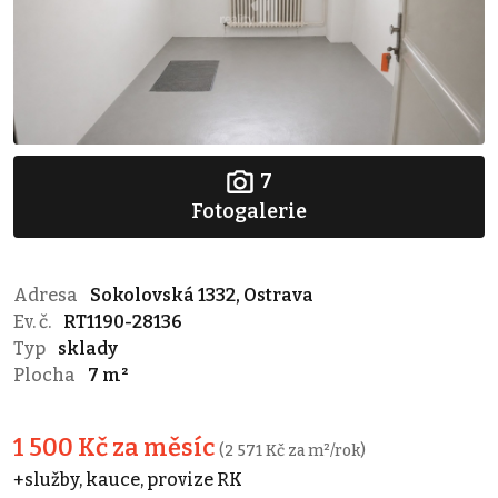
7
Fotogalerie
Adresa
Sokolovská 1332, Ostrava
Ev. č.
RT1190-28136
Typ
sklady
Plocha
7 m²
1 500 Kč za měsíc
(2 571 Kč za m²/rok)
+služby, kauce, provize RK