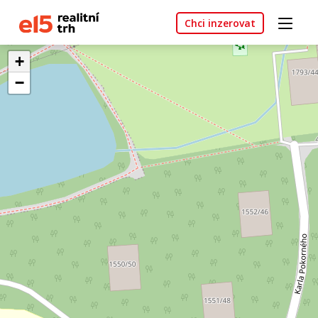
Chci inzerovat
+
−