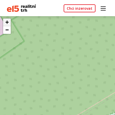
Chci inzerovat
+
−