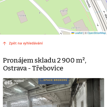
Leaflet
|
©
OpenStreetMap
Zpět na vyhledávání
Pronájem skladu 2 900 m²,
Ostrava - Třebovice