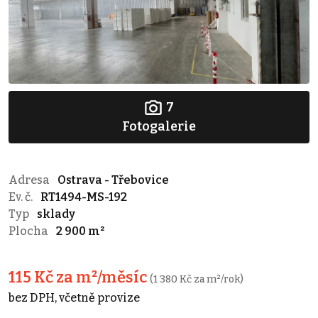
7
Fotogalerie
Adresa
Ostrava - Třebovice
Ev. č.
RT1494-MS-192
Typ
sklady
Plocha
2 900 m²
115 Kč za m²/měsíc
(1 380 Kč za m²/rok)
bez DPH, včetně provize