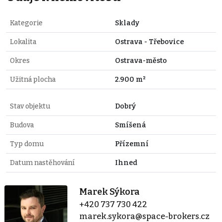
Kategorie
Sklady
Lokalita
Ostrava - Třebovice
Okres
Ostrava-město
Užitná plocha
2.900 m²
Stav objektu
Dobrý
Budova
Smíšená
Typ domu
Přízemní
Datum nastěhování
Ihned
Marek Sýkora
+420 737 730 422
marek.sykora@space-brokers.cz