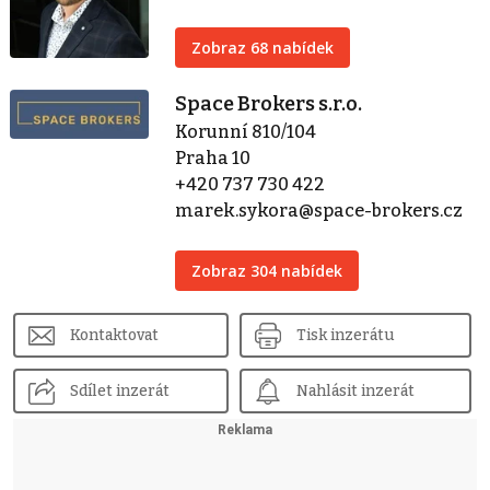
Zobraz 68 nabídek
Space Brokers s.r.o.
Korunní 810/104
Praha 10
+420 737 730 422
marek.sykora@space-brokers.cz
Zobraz 304 nabídek
Kontaktovat
Tisk inzerátu
Sdílet inzerát
Nahlásit inzerát