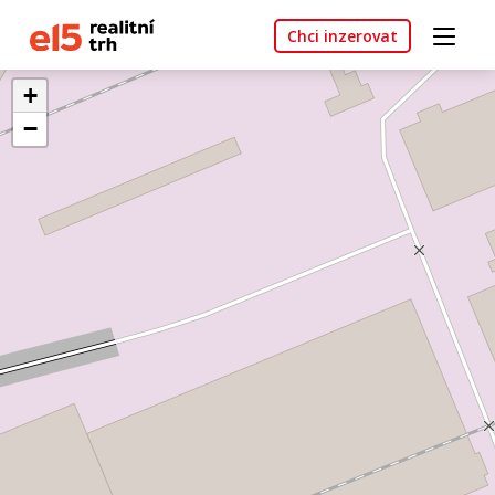
Chci inzerovat
+
−