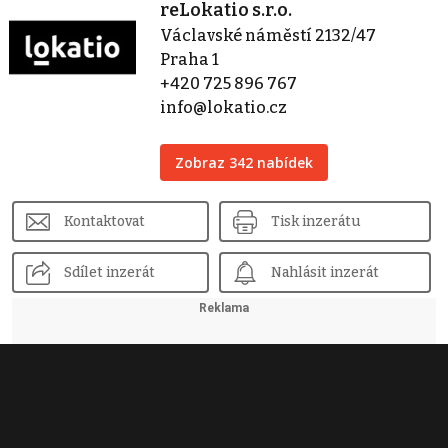
reLokatio s.r.o.
Václavské náměstí 2132/47
Praha 1
+420 725 896 767
info@lokatio.cz
Zobraz 342 nabídek
Kontaktovat
Tisk inzerátu
Sdílet inzerát
Nahlásit inzerát