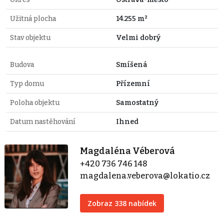
Užitná plocha
14.255 m²
Stav objektu
Velmi dobrý
Budova
Smíšená
Typ domu
Přízemní
Poloha objektu
Samostatný
Datum nastěhování
Ihned
Magdaléna Véberová
+420 736 746 148
magdalena.veberova@lokatio.cz
Zobraz 338 nabídek