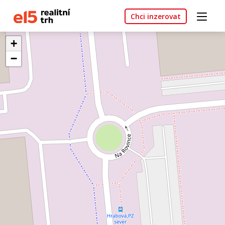
Chci inzerovat
+
−