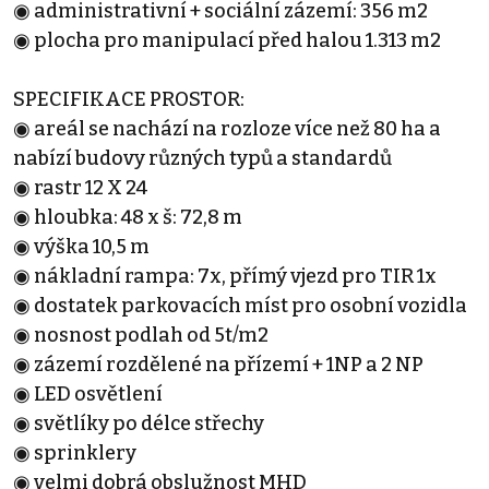
◉ administrativní + sociální zázemí: 356 m2
◉ plocha pro manipulací před halou 1.313 m2
SPECIFIKACE PROSTOR:
◉ areál se nachází na rozloze více než 80 ha a
nabízí budovy různých typů a standardů
◉ rastr 12 X 24
◉ hloubka: 48 x š: 72,8 m
◉ výška 10,5 m
◉ nákladní rampa: 7x, přímý vjezd pro TIR 1x
◉ dostatek parkovacích míst pro osobní vozidla
◉ nosnost podlah od 5t/m2
◉ zázemí rozdělené na přízemí + 1NP a 2 NP
◉ LED osvětlení
◉ světlíky po délce střechy
◉ sprinklery
◉ velmi dobrá obslužnost MHD