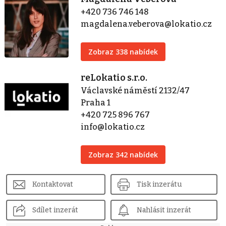
+420 736 746 148
magdalena.veberova@lokatio.cz
Zobraz 338 nabídek
reLokatio s.r.o.
Václavské náměstí 2132/47
Praha 1
+420 725 896 767
info@lokatio.cz
Zobraz 342 nabídek
Kontaktovat
Tisk inzerátu
Sdílet inzerát
Nahlásit inzerát