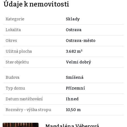
Údaje k nemovitosti
Kategorie
Sklady
Lokalita
Ostrava
Okres
Ostrava-město
Užitná plocha
3.682 m²
Stav objektu
Velmi dobrý
Budova
Smíšená
Typ domu
Přízemní
Datum nastěhování
Ihned
Rozměry - výška stropu
10,50 m
Magdaléna Véberová